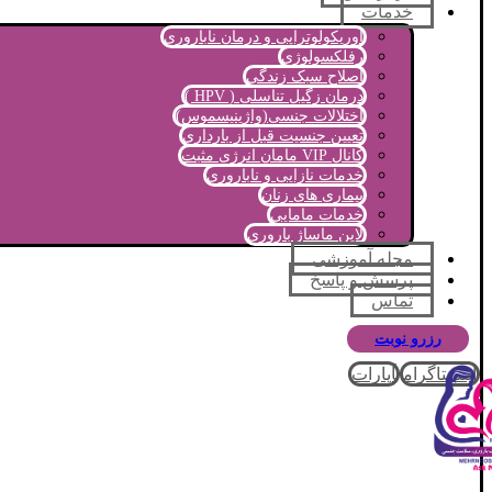
خدمات
اوریکولوتراپی و درمان ناباروری
رفلکسولوژی
اصلاح سبک زندگی
درمان زگیل تناسلی ( HPV )
اختلالات جنسی(واژینیسموس)
تعیین جنسیت قبل از بارداری
کانال VIP مامان انرژی مثبت
خدمات نازایی و ناباروری
بیماری های زنان
خدمات مامایی
لاین ماساژ باروری
مجله آموزشی
پرسش و پاسخ
تماس
رزرو نوبت
اینستاگرام
آپارات