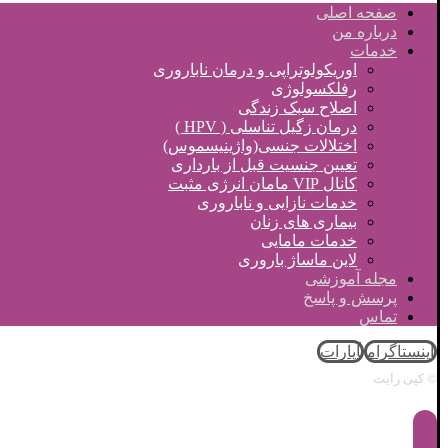
صفحه اصلی
درباره من
خدمات
اوریکولوتراپی و درمان ناباروری
رفلکسولوژی
اصلاح سبک زندگی
درمان زگیل تناسلی ( HPV )
اختلالات جنسی(واژینیسموس)
تعیین جنسیت قبل از بارداری
کانال VIP مامان انرژی مثبت
خدمات نازایی و ناباروری
بیماری های زنان
خدمات مامایی
لاین ماساژ باروری
مجله آموزشی
پرسش و پاسخ
تماس
اینستاگرام
آپارات
© کپی رایت