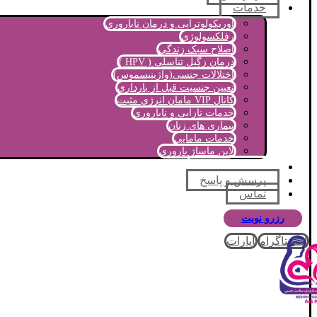
خدمات
اوریکولوتراپی و درمان ناباروری
رفلکسولوژی
اصلاح سبک زندگی
درمان زگیل تناسلی ( HPV )
اختلالات جنسی(واژینیسموس)
تعیین جنسیت قبل از بارداری
کانال VIP مامان انرژی مثبت
خدمات نازایی و ناباروری
بیماری های زنان
خدمات مامایی
لاین ماساژ باروری
مجله آموزشی
پرسش و پاسخ
تماس
رزرو نوبت
اینستاگرام
آپارات