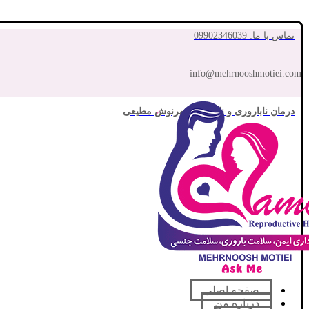
تماس با ما: 09902346039
info@mehrnooshmotiei.com
درمان ناباروری و نازایی با مهرنوش مطیعی
صفحه اصلی
درباره من