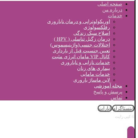
صفحه اصلی
درباره من
خدمات
اوریکولوتراپی و درمان ناباروری
رفلکسولوژی
اصلاح سبک زندگی
درمان زگیل تناسلی ( HPV )
اختلالات جنسی(واژینیسموس)
تعیین جنسیت قبل از بارداری
کانال VIP مامان انرژی مثبت
خدمات نازایی و ناباروری
بیماری های زنان
خدمات مامایی
لاین ماساژ باروری
مجله آموزشی
پرسش و پاسخ
تماس
اینستاگرام
آپارات
© کپی رایت