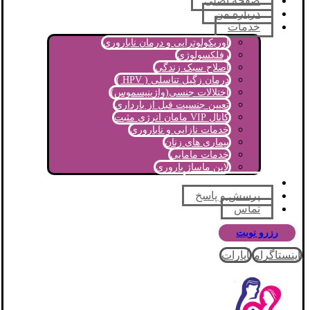
صفحه اصلی
درباره من
خدمات
اوریکولوتراپی و درمان ناباروری
رفلکسولوژی
اصلاح سبک زندگی
درمان زگیل تناسلی ( HPV )
اختلالات جنسی(واژینیسموس)
تعیین جنسیت قبل از بارداری
کانال VIP مامان انرژی مثبت
خدمات نازایی و ناباروری
بیماری های زنان
خدمات مامایی
لاین ماساژ باروری
مجله آموزشی
پرسش و پاسخ
تماس
رزرو نوبت
اینستاگرام
آپارات