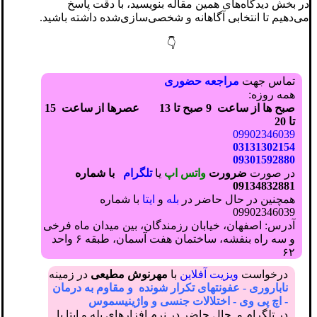
در بخش دیدگاه‌های همین مقاله بنویسید، با دقت پاسخ
می‌دهیم تا انتخابی آگاهانه و شخصی‌سازی‌شده داشته باشید.
👇
تماس جهت
مراجعه حضوری
همه روزه:
صبح ها از ساعت 9 صبح تا 13
عصرها از ساعت 15
تا 20
09902346039
03131302154
09301592880
در صورت
ضرورت
واتس اپ
یا
تلگرام
با شماره
09134832881
همچنین در حال حاضر در
بله
و
ایتا
با شماره
09902346039
آدرس: اصفهان، خیابان رزمندگان، بین میدان ماه فرخی
و سه راه بنفشه، ساختمان هفت آسمان، طبقه ۶ واحد
۶۲
درخواست
ویزیت آ
فلاین
با
مهرنوش مطیعی
در زمینه
ناباروری - عفونتهای تکرار شونده و مقاوم به درمان
- اچ پی وی - اختلالات جنسی و واژینیسموس
در تلگرام و حال حاضر در نرم افزارهای بله و ایتا با