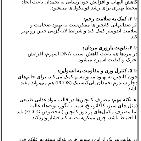
کاهش التهاب و افزایش خون‌رسانی به تخمدان باعث ایجاد
محیط بهتری برای رشد فولیکول‌ها می‌شود.
✨
۳. کمک به سلامت رحم:
اثر ضدالتهابی کاتچین‌ها ممکن‌ست به بهبود ضخامت و
سلامت اندومتر کمک کند و شرایط لانه‌گزینی جنین رو بهتر
کند.
✨
۴. تقویت باروری مردان:
در مردها هم باعث کاهش آسیب DNA اسپرم، افزایش
تحرک و کیفیت اسپرم میشود.
✨
۵. کنترل وزن و مقاومت به انسولین:
چون کاتچین به بهبود متابولیسم کمک می‌کند، برای خانم‌های
دچار سندرم تخمدان پلی‌کیستیک (PCOS) هم می‌تواند مفید
باشد.
🔸
نکته مهم:
مصرف کاتچین‌ها در قالب مواد غذایی طبیعی
(مثل چای سبز، کاکائو تلخ، سیب، انگور، توت‌ها) عالیه.
اما مصرف مکمل‌های پر دوز کاتچین (به‌خصوص EGCG) باید
با احتیاط باشد، چون ممکن‌ست به کبد فشار واردکند.
در نهایت هر یک از این دمنوش‌ها می‌تواند بسته به علائم فرد