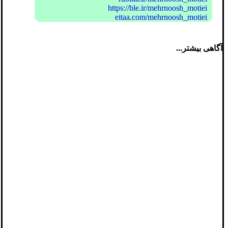
https://ble.ir/mehrnoosh_motiei
eitaa.com/mehrnoosh_motiei
آگاهی بیشتر...