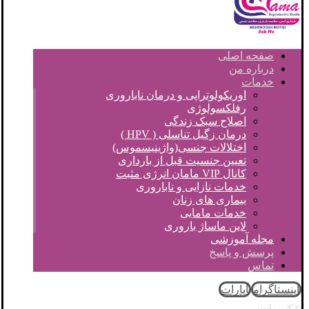
صفحه اصلی
درباره من
خدمات
اوریکولوتراپی و درمان ناباروری
رفلکسولوژی
اصلاح سبک زندگی
درمان زگیل تناسلی ( HPV )
اختلالات جنسی(واژینیسموس)
تعیین جنسیت قبل از بارداری
کانال VIP مامان انرژی مثبت
خدمات نازایی و ناباروری
بیماری های زنان
خدمات مامایی
لاین ماساژ باروری
مجله آموزشی
پرسش و پاسخ
تماس
اینستاگرام
آپارات
© کپی رایت