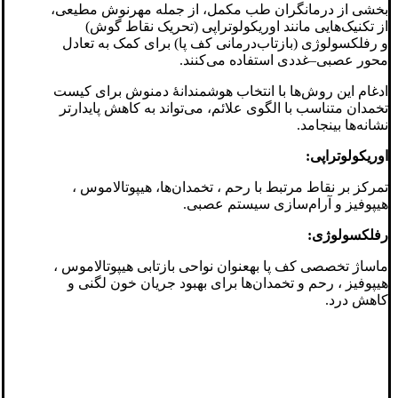
بخشی از درمانگران طب مکمل، از جمله مهرنوش مطیعی،
از تکنیک‌هایی مانند اوریکولوتراپی (تحریک نقاط گوش)
و رفلکسولوژی (بازتاب‌درمانی کف پا) برای کمک به تعادل
محور عصبی–غددی استفاده می‌کنند.
ادغام این روش‌ها با انتخاب هوشمندانهٔ دمنوش برای کیست
تخمدان متناسب با الگوی علائم، می‌تواند به کاهش پایدارتر
نشانه‌ها بینجامد.
اوریکولوتراپی:
تمرکز بر نقاط مرتبط با رحم ، تخمدان‌ها، هیپوتالاموس ،
هیپوفیز و آرام‌سازی سیستم عصبی.
رفلکسولوژی:
ماساژ تخصصی کف پا بهعنوان نواحی بازتابی هیپوتالاموس ،
هیپوفیز ، رحم و تخمدان‌ها برای بهبود جریان خون لگنی و
کاهش درد.