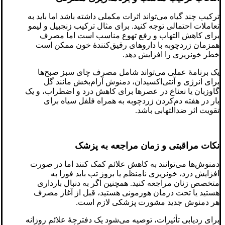
ترکیب چند گیاه می‌تواند اثرات مکملی داشته باشد اما باید به
تعاملات احتمالی توجه کنید. برای مثال ترکیب زنجبیل و لیمو
برای کاهش التهاب و رفع تهوع مناسب است اما مصرف
همزمان زردچوبه با داروهای رقیق‌کنندهٔ خون ممکن است
خطر خونریزی را افزایش دهد.
یک برنامهٔ عملی می‌تواند شامل مصرف چای سبز صبح‌ها
برای انرژی و آنتی‌اکسیدان، دمنوش آرام‌بخش مانند گل
گاوزبان یا نعناع در عصرها برای کاهش درد و اضطراب، و یک
بار در هفته دم‌کردن زردچوبه به همراه فلفل سیاه برای
تقویت اثر ضدالتهابی باشد.
نکات مراقبتی و زمان مراجعه به پزشک
دمنوش‌ها می‌توانند به کاهش علائم کمک کنند اما در صورت
افزایش درد، خونریزی نامنظم یا بروز تب باید فورا به
متخصص زنان مراجعه کنید. همچنین اگر به دنبال بارداری
هستید یا تحت درمان هورمونی هستید، قبل از آغاز مصرف
هر دمنوش جدید مشورت پزشکی لازم است.
برای ردیابی تأثیرات، توصیه می‌شود یک دفترچهٔ علائم روزانه