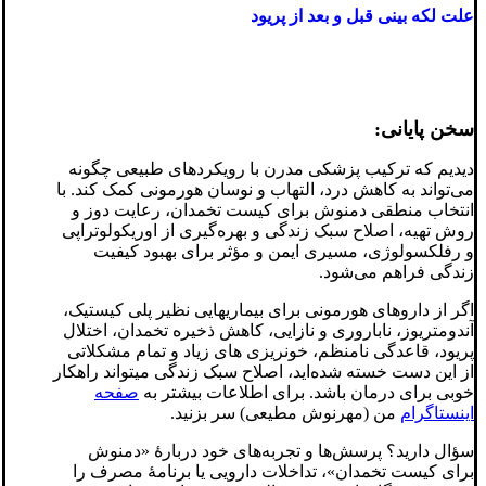
علت لکه بینی قبل و بعد از پریود
سخن پایانی:
دیدیم که ترکیب پزشکی مدرن با رویکردهای طبیعی چگونه
می‌تواند به کاهش درد، التهاب و نوسان هورمونی کمک کند. با
انتخاب منطقی دمنوش برای کیست تخمدان، رعایت دوز و
روش تهیه، اصلاح سبک زندگی و بهره‌گیری از اوریکولوتراپی
و رفلکسولوژی، مسیری ایمن و مؤثر برای بهبود کیفیت
زندگی فراهم می‌شود.
اگر از داروهای هورمونی برای بیماریهایی نظیر پلی کیستیک،
آندومتریوز، ناباروری و نازایی، کاهش ذخیره تخمدان، اختلال
پریود، قاعدگی نامنظم، خونریزی های زیاد و تمام مشکلاتی
از این دست خسته شده‌اید، اصلاح سبک زندگی میتواند راهکار
خوبی برای درمان باشد. برای اطلاعات بیشتر به
صفحه
اینستاگرام
من (مهرنوش مطیعی) سر بزنید.
سؤال دارید؟ پرسش‌ها و تجربه‌های خود دربارهٔ «دمنوش
برای کیست تخمدان»، تداخلات دارویی یا برنامهٔ مصرف را