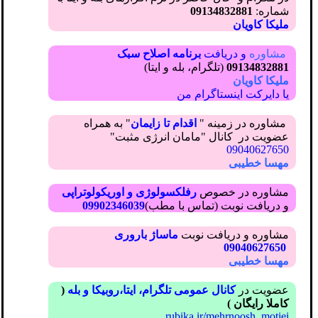
شماره:
09134832881
ملیکا کاویان
مشاوره
و دریافت
برنامه اصلاح سبک
09134832881
(تلگرام، بله و ایتا)
ملیکا کاویان
یا دایرکت اینستاگرام من
مشاوره در زمینه "
اقدام تا زایمان
" به همراه
عضویت در کانال "مامان انرژی مثبت"
09040627650
مهسا خطیبی
مشاوره در خصوص
رفلکسولوژی و اوریکولوتراپی
و دریافت نوبت (تماس با مطب)
09902346039
مشاوره و دریافت نوبت
ماساژ باروری
09040627650
مهسا خطیبی
عضویت در
کانال عمومی تلگرام، ایتا،روبیکا و بله
(
کاملا رایگان )
rubika.ir/mehrnoosh_motiei