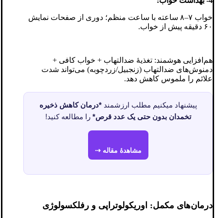
4- بهداشت خواب:
خواب ۷–۸ ساعته با ساعت منظم؛ دوری از صفحات نمایش
۶۰ دقیقه پیش از خواب.
هم‌افزایی هوشمند: تغذیهٔ ضدالتهاب + خواب کافی +
دمنوش‌های ضدالتهاب (زنجبیل/زردچوبه) می‌تواند شدت
علائم را ملموس کاهش دهد.
پیشنهاد میکنیم مطلب ارزشمند
*درمان کاهش ذخیره
تخمدان بدون حتی یک عدد قرص*
را مطالعه کنید!
مشاهدهٔ مقاله ⇢
درمان‌های مکمل: اوریکولوتراپی و رفلکسولوژی