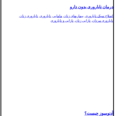
درمان ناباروری بدون دارو
اصلاح سبک ناباروری
,
بیماریهای زنان
,
مامایی
,
ناباروری
,
ناباروری زنان
,
ناباروری مردان
,
نازایی زنان
,
نازایی و ناباروری
آدنومیوز چیست؟