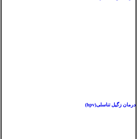
درمان زگیل تناسلی(hpv)