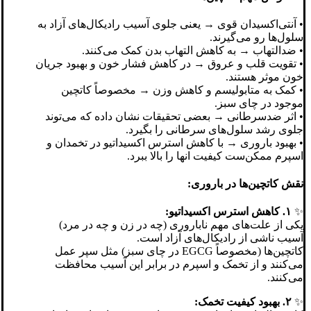
• آنتی‌اکسیدان قوی → یعنی جلوی آسیب رادیکال‌های آزاد به
سلول‌ها رو می‌گیرند.
• ضدالتهاب → به کاهش التهاب بدن کمک می‌کنند.
• تقویت قلب و عروق → در کاهش فشار خون و بهبود جریان
خون موثر هستند.
• کمک به متابولیسم و کاهش وزن → مخصوصاً کاتچین
موجود در چای سبز.
• اثر ضدسرطانی → بعضی تحقیقات نشان داده که می‌توند
جلوی رشد سلول‌های سرطانی را بگیرد.
• بهبود باروری → با کاهش استرس اکسیداتیو در تخمدان و
اسپرم ممکن‌ست کیفیت انها را بالا ببرد.
نقش کاتچین‌ها در باروری:
✨
۱. کاهش استرس اکسیداتیو:
یکی از علت‌های مهم ناباروری (چه در زن و چه در مرد)
آسیب ناشی از رادیکال‌های آزاد است.
کاتچین‌ها (مخصوصاً EGCG در چای سبز) مثل سپر عمل
می‌کنند و از تخمک و اسپرم در برابر این آسیب محافظت
می‌کنند.
✨
۲. بهبود کیفیت تخمک: