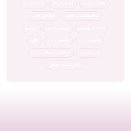
علائم آندومتریوز
قاعدگی نامنظم
ماما متخصص
ماما متخصص در اصفهان
متخصص مامایی
مشکلات هورمونی
مهرنوش مطیعی
ناباروری
ناباروری در زنان
ناباروری زوجین
نازایی
پلی کیستیک
پیشگیری از مشکلات باروری
کاهش ذخیره تخمدان