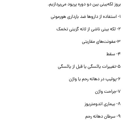
بروز لکه‌بینی بین دو دوره پریود می‌پردازیم.
۱- استفاده از داروها ضد بارداری هورمونی
۲- لکه بینی ناشی از لانه گزینی تخمک
۳-عفونت‌های مقاربتی
۴- سقط
۵-تغییرات یائسگی یا قبل از یائسگی
۶-پولیپ در دهانه رحم یا واژن
۷-جراحت واژن
۸- بیماری اندومتریوز
۹- سرطان دهانه رحم