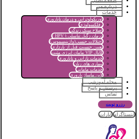
صفحه اصلی
درباره من
خدمات
اوریکولوتراپی و درمان ناباروری
رفلکسولوژی
اصلاح سبک زندگی
درمان زگیل تناسلی ( HPV )
اختلالات جنسی(واژینیسموس)
تعیین جنسیت قبل از بارداری
کانال VIP مامان انرژی مثبت
خدمات نازایی و ناباروری
بیماری های زنان
خدمات مامایی
لاین ماساژ باروری
مجله آموزشی
پرسش و پاسخ
تماس
رزرو نوبت
اینستاگرام
آپارات