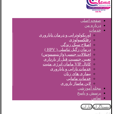
صفحه اصلی
درباره من
خدمات
اوریکولوتراپی و درمان ناباروری
رفلکسولوژی
اصلاح سبک زندگی
درمان زگیل تناسلی ( HPV )
اختلالات جنسی(واژینیسموس)
تعیین جنسیت قبل از بارداری
کانال VIP مامان انرژی مثبت
خدمات نازایی و ناباروری
بیماری های زنان
خدمات مامایی
لاین ماساژ باروری
مجله آموزشی
پرسش و پاسخ
تماس
اینستاگرام
آپارات
© کپی رایت