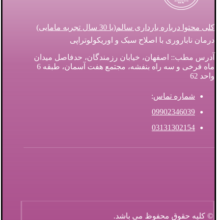
کلی محتوا درباره بارداری سالم(با 30 سال تجربه مامایی)
درمان ناباروری با اصلاح سبک و اوریکولوتراپی
آدرس مطب:: اصفهان، خیابان رزمندگان، حدفاصل میدان
ماه فرخی و سه راه بنفشه، مجتمع هفت آسمان، طبقه 6
واحد 62
شماره تماس
:
09902346039
03131302154
© کلیه حقوق محفوظ می باشد.