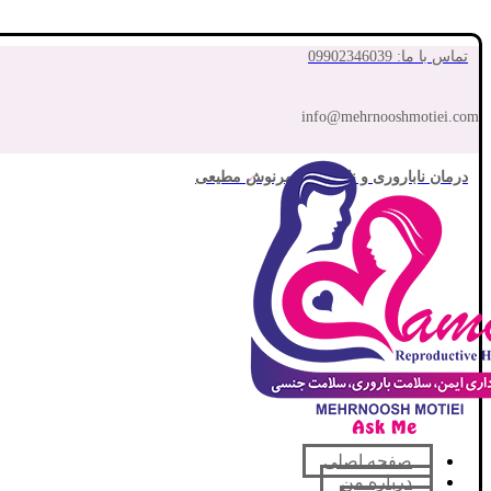
تماس با ما: 09902346039
info@mehrnooshmotiei.com
درمان ناباروری و نازایی با مهرنوش مطیعی
صفحه اصلی
درباره من