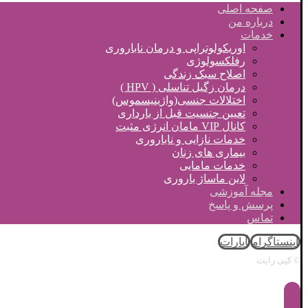
صفحه اصلی
درباره من
خدمات
اوریکولوتراپی و درمان ناباروری
رفلکسولوژی
اصلاح سبک زندگی
درمان زگیل تناسلی ( HPV )
اختلالات جنسی(واژینیسموس)
تعیین جنسیت قبل از بارداری
کانال VIP مامان انرژی مثبت
خدمات نازایی و ناباروری
بیماری های زنان
خدمات مامایی
لاین ماساژ باروری
مجله آموزشی
پرسش و پاسخ
تماس
اینستاگرام
آپارات
© کپی رایت