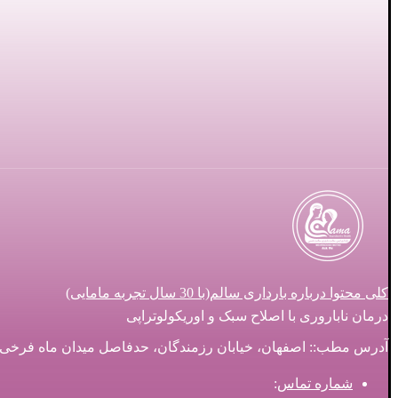
کلی محتوا درباره بارداری سالم(با 30 سال تجربه مامایی)
درمان ناباروری با اصلاح سبک و اوریکولوتراپی
آدرس مطب:: اصفهان، خیابان رزمندگان، حدفاصل میدان ماه فرخی و سه ر
شماره تماس
: