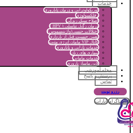
خدمات
اوریکولوتراپی و درمان ناباروری
رفلکسولوژی
اصلاح سبک زندگی
درمان زگیل تناسلی ( HPV )
اختلالات جنسی(واژینیسموس)
تعیین جنسیت قبل از بارداری
کانال VIP مامان انرژی مثبت
خدمات نازایی و ناباروری
بیماری های زنان
خدمات مامایی
لاین ماساژ باروری
مجله آموزشی
پرسش و پاسخ
تماس
رزرو نوبت
اینستاگرام
آپارات