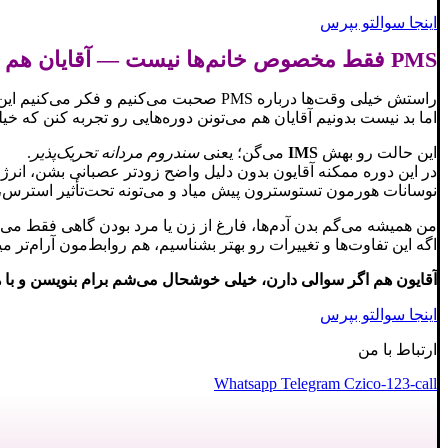
اینجا سوالتو بپرس
PMS فقط مخصوص خانم‌ها نیست — آقایان هم تجربه‌ای شبیه آن دارند
راستش خیلی وقت‌ها درباره PMS صحبت می‌کنیم و فکر می‌کنیم این موضوع فقط مخصوص خانم‌هاست،
اما بد نیست بدونیم آقایان هم می‌تونن دوره‌هایی رو تجربه کنن که
این حالت رو بهش
IMS
می‌گن؛ یعنی
سندروم مردانه تحریک‌پذیر
.
در این دوره ممکنه آقایون بدون دلیل واضح زودتر عصبانی بشن، انرژی
نوسانات هورمون تستوسترون پیش میاد و می‌تونه تحت‌تأثیر استرس، ت
من همیشه می‌گم بدن آدم‌ها، فارغ از زن یا مرد بودن گاهی فقط می‌خ
اگه این تفاوت‌ها و تغییرات رو بهتر بشناسیم، هم روابط‌مون آرام‌تر می
آقایون هم اگر سوالی دارن، خیلی خوشحال می‌شم برام بنویسن و با
اینجا سوالتو بپرس
ارتباط با من
Whatsapp
Telegram
Czico-123-call