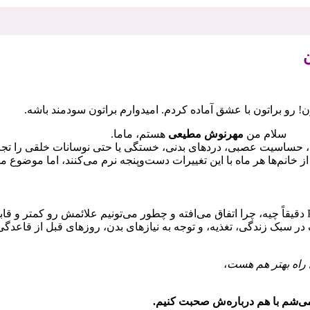
 رو براتون با عشق آماده کردم. امیدوارم براتون سودمند باشه.
سلام من
مهرنوش مطیعی
هستم، ماما.
حساسیت عصبی، دردهای بدنی، خستگی یا حتی نوسانات خلقی را تجربه م
ز خانم‌ها هر ماه با این تغییرات دست‌وپنجه نرم می‌کنند، اما موضوع مه
در ویدیویی که بالا قرار دادم، خیلی ساده و قابل‌فهم درباره اینکه PMS دقیقاً چیه، چرا اتفاق می‌افته و چطور 
چک در سبک زندگی، تغذیه، و توجه به نیازهای بدن، روزهای قبل از قاع
 راه بهتر هم هست
،
ل می‌شم با هم درباره‌ش صحبت کنیم.