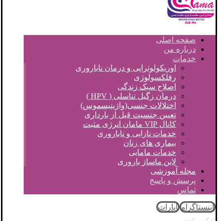
صفحه اصلی
درباره من
خدمات
اوریکولوتراپی و درمان ناباروری
رفلکسولوژی
اصلاح سبک زندگی
درمان زگیل تناسلی ( HPV )
اختلالات جنسی(واژینیسموس)
تعیین جنسیت قبل از بارداری
کانال VIP مامان انرژی مثبت
خدمات نازایی و ناباروری
بیماری های زنان
خدمات مامایی
لاین ماساژ باروری
مجله آموزشی
پرسش و پاسخ
تماس
اینستاگرام
آپارات
© کپی رایت