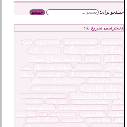
جستجو برای:
دسترسی سریع به:
آندومتریوز
اختلالات قاعدگی
اختلالات پریودی
اسپرم
اصلاح سبک زندگی
اوریکولوتراپی
برنامه اصلاح سبک
بارداری
باروری
زندگی
بیماری زنان
بیماری های زنان
تخمک
درمان
درمان-نازایی-در-زنان
درمان آندومتریوز
حاملگی
درمان قاعدگی نامنظم
اختلالات قاعدگی
درمان ناباروری
درمان ناباروری در آقایان
درمان ناباروری در زنان
درمان ناباروری و نارایی در
درمان نازایی
زوجین
درمان پلی
درمان ناباروری و نازایی
دکتر مهرنوش
دریافت برنامه اصلاح سبک
کیستیک
مطیعی
رفلکسولوژی
سبک زندگی
رژیم غذایی مناسب
زایمان
قاعدگی نامنظم
سالم
سیکل قاعدگی
علائم آندومتریوز
ماما متخصص در اصفهان
ماما متخصص