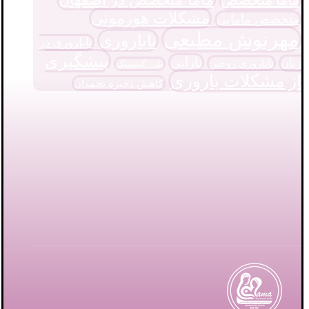
مشکلات هورمونی
متخصص مامایی
مهرنوش مطیعی
ناباروری
ناباروری در
پیشگیری
نازایی
زنان
ناباروری زوجین
پلی کیستیک
از مشکلات باروری
کاهش ذخیره تخمدان