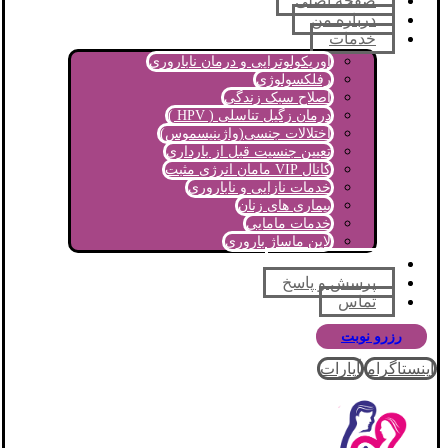
صفحه اصلی
درباره من
خدمات
اوریکولوتراپی و درمان ناباروری
رفلکسولوژی
اصلاح سبک زندگی
درمان زگیل تناسلی ( HPV )
اختلالات جنسی(واژینیسموس)
تعیین جنسیت قبل از بارداری
کانال VIP مامان انرژی مثبت
خدمات نازایی و ناباروری
بیماری های زنان
خدمات مامایی
لاین ماساژ باروری
مجله آموزشی
پرسش و پاسخ
تماس
رزرو نوبت
اینستاگرام
آپارات