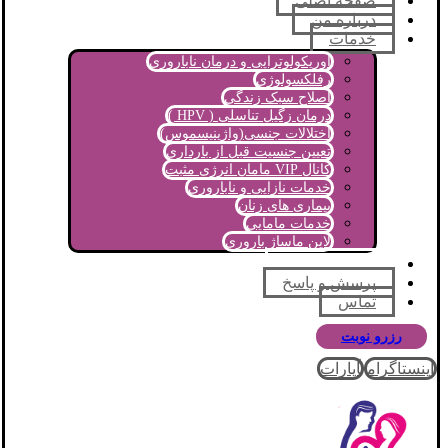
صفحه اصلی
درباره من
خدمات
اوریکولوتراپی و درمان ناباروری
رفلکسولوژی
اصلاح سبک زندگی
درمان زگیل تناسلی ( HPV )
اختلالات جنسی(واژینیسموس)
تعیین جنسیت قبل از بارداری
کانال VIP مامان انرژی مثبت
خدمات نازایی و ناباروری
بیماری های زنان
خدمات مامایی
لاین ماساژ باروری
مجله آموزشی
پرسش و پاسخ
تماس
رزرو نوبت
اینستاگرام
آپارات