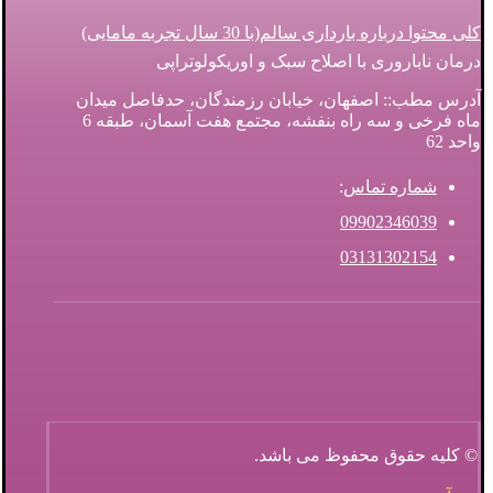
کلی محتوا درباره بارداری سالم(با 30 سال تجربه مامایی)
درمان ناباروری با اصلاح سبک و اوریکولوتراپی
آدرس مطب:: اصفهان، خیابان رزمندگان، حدفاصل میدان
ماه فرخی و سه راه بنفشه، مجتمع هفت آسمان، طبقه 6
واحد 62
شماره تماس
:
09902346039
03131302154
© کلیه حقوق محفوظ می باشد.