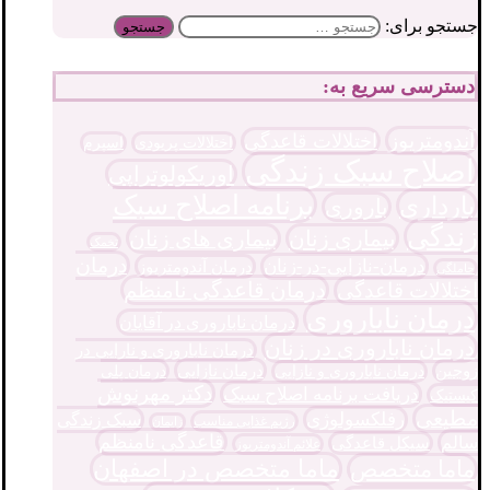
جستجو برای:
دسترسی سریع به:
آندومتریوز
اختلالات قاعدگی
اختلالات پریودی
اسپرم
اصلاح سبک زندگی
اوریکولوتراپی
برنامه اصلاح سبک
بارداری
باروری
زندگی
بیماری زنان
بیماری های زنان
تخمک
درمان
درمان-نازایی-در-زنان
درمان آندومتریوز
حاملگی
درمان قاعدگی نامنظم
اختلالات قاعدگی
درمان ناباروری
درمان ناباروری در آقایان
درمان ناباروری در زنان
درمان ناباروری و نارایی در
درمان نازایی
زوجین
درمان پلی
درمان ناباروری و نازایی
دکتر مهرنوش
دریافت برنامه اصلاح سبک
کیستیک
مطیعی
رفلکسولوژی
سبک زندگی
رژیم غذایی مناسب
زایمان
قاعدگی نامنظم
سالم
سیکل قاعدگی
علائم آندومتریوز
ماما متخصص در اصفهان
ماما متخصص