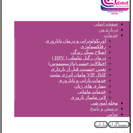
صفحه اصلی
درباره من
خدمات
اوریکولوتراپی و درمان ناباروری
رفلکسولوژی
اصلاح سبک زندگی
درمان زگیل تناسلی ( HPV )
اختلالات جنسی(واژینیسموس)
تعیین جنسیت قبل از بارداری
کانال VIP مامان انرژی مثبت
خدمات نازایی و ناباروری
بیماری های زنان
خدمات مامایی
لاین ماساژ باروری
مجله آموزشی
پرسش و پاسخ
تماس
اینستاگرام
آپارات
© کپی رایت