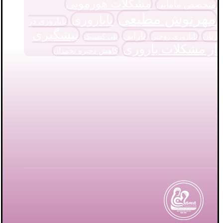
مشکلات هورمونی
متخصص مامایی
مهرنوش مطیعی
ناباروری
ناباروری در
پیشگیری
نازایی
زنان
ناباروری زوجین
پلی کیستیک
از مشکلات باروری
کاهش ذخیره تخمدان