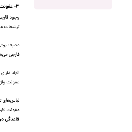
۳- عفونت‌های قارچی یا کاندیدیازیس :
ترشحات عفو
مصرف برخی آ
قارچی می‌ش
افراد دارای
عفونت واژن 
لباس‌های تن
عفونت قارچ
قاعدگی در 