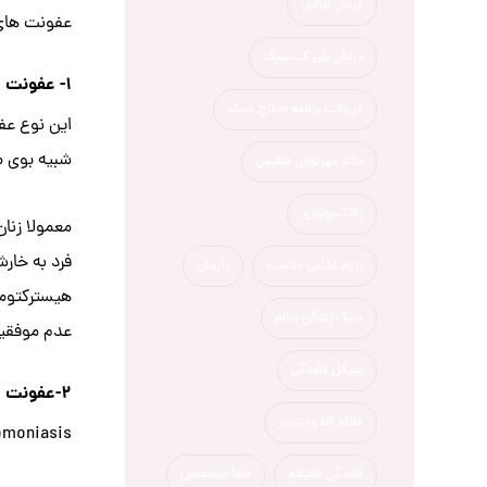
درمان نازایی
عفونت های
درمان پلی کیستیک
۱- عفونت واژن باکتریایی یا واژینوز باکتریال :
دریافت برنامه اصلاح سبک
این نوع عفو
شبیه بوی م
دکتر مهرنوش مطیعی
رفلکسولوژی
معمولا زنان
فرد به خار
رژیم غذایی مناسب
زایمان
هیسترکتومی
سبک زندگی سالم
عدم موفقیت روش بارداری IVF به‌واس
سیکل قاعدگی
۲-عفونت واژن انگلی یا (تریکومونیازیس) :
علائم آندومتریوز
Trichomoniasis که ناشی از یک انگل پرتوزایی است که می تو
قاعدگی نامنظم
ماما متخصص