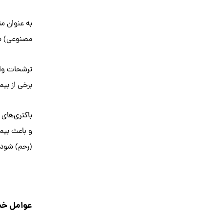
به عنوان م
مصنوعی) می‌
ترشحات واژن
برخی از بیم
باکتری‌های 
و باعث بیما
(رحم) شود،
عوامل خطر