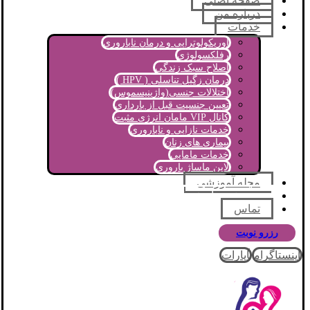
صفحه اصلی
درباره من
خدمات
اوریکولوتراپی و درمان ناباروری
رفلکسولوژی
اصلاح سبک زندگی
درمان زگیل تناسلی ( HPV )
اختلالات جنسی(واژینیسموس)
تعیین جنسیت قبل از بارداری
کانال VIP مامان انرژی مثبت
خدمات نازایی و ناباروری
بیماری های زنان
خدمات مامایی
لاین ماساژ باروری
مجله آموزشی
پرسش و پاسخ
تماس
رزرو نوبت
اینستاگرام
آپارات