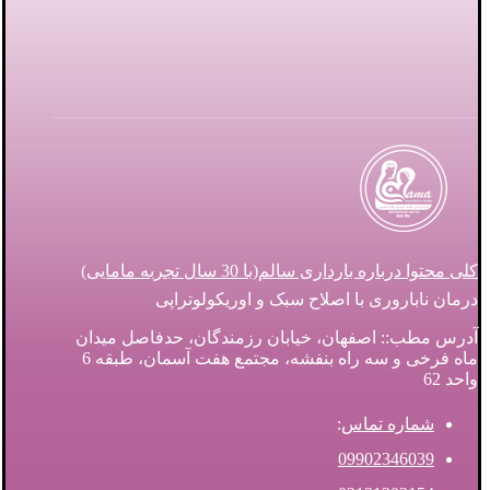
کلی محتوا درباره بارداری سالم(با 30 سال تجربه مامایی)
درمان ناباروری با اصلاح سبک و اوریکولوتراپی
آدرس مطب:: اصفهان، خیابان رزمندگان، حدفاصل میدان
ماه فرخی و سه راه بنفشه، مجتمع هفت آسمان، طبقه 6
واحد 62
شماره تماس
:
09902346039