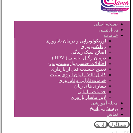
صفحه اصلی
درباره من
خدمات
اوریکولوتراپی و درمان ناباروری
رفلکسولوژی
اصلاح سبک زندگی
درمان زگیل تناسلی ( HPV )
اختلالات جنسی(واژینیسموس)
تعیین جنسیت قبل از بارداری
کانال VIP مامان انرژی مثبت
خدمات نازایی و ناباروری
بیماری های زنان
خدمات مامایی
لاین ماساژ باروری
مجله آموزشی
پرسش و پاسخ
تماس
اینستاگرام
آپارات
© کپی رایت