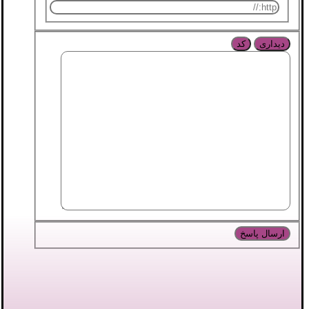
دیداری
کد