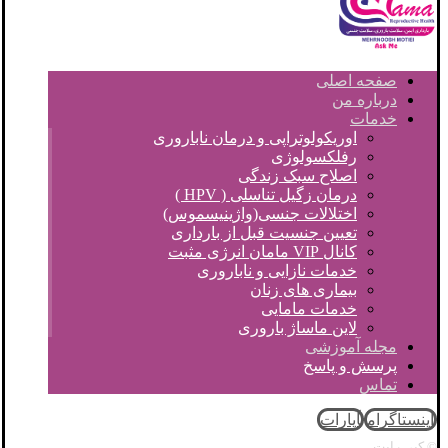
صفحه اصلی
درباره من
خدمات
اوریکولوتراپی و درمان ناباروری
رفلکسولوژی
اصلاح سبک زندگی
درمان زگیل تناسلی ( HPV )
اختلالات جنسی(واژینیسموس)
تعیین جنسیت قبل از بارداری
کانال VIP مامان انرژی مثبت
خدمات نازایی و ناباروری
بیماری های زنان
خدمات مامایی
لاین ماساژ باروری
مجله آموزشی
پرسش و پاسخ
تماس
اینستاگرام
آپارات
© کپی رایت