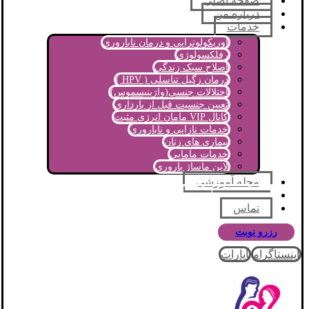
صفحه اصلی
درباره من
خدمات
اوریکولوتراپی و درمان ناباروری
رفلکسولوژی
اصلاح سبک زندگی
درمان زگیل تناسلی ( HPV )
اختلالات جنسی(واژینیسموس)
تعیین جنسیت قبل از بارداری
کانال VIP مامان انرژی مثبت
خدمات نازایی و ناباروری
بیماری های زنان
خدمات مامایی
لاین ماساژ باروری
مجله آموزشی
پرسش و پاسخ
تماس
رزرو نوبت
اینستاگرام
آپارات