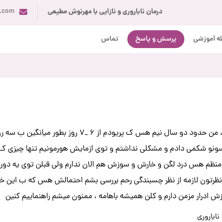
درمان ناباروری و نازایی با مهرنوش مطیعی
i.com
ه آموزشی
پرسش و پاسخ
تماس
سلام خانم دکتر وقتتون بخیر، من حدود دو سال نی
لی پریودم ۹۰ درصد منظم هس درد لگن و خارش و سوزش هم الان ندارم ولی قبلن 
نظرتون لازمه از نظر چسبندگی رحم بررسی بشم احتمالش هس که ب این خاط
ادرار مزمن دارم و کلن همیشه باهامه ، ممنون میشم راهنماییم کنین
ناباروری