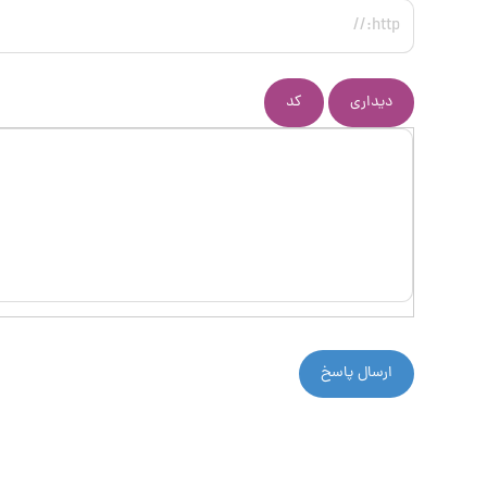
دیداری
کد