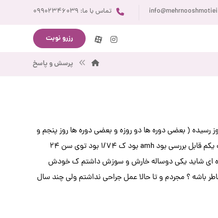
info@mehrnooshmotie
تماس با ما: ۰۹۹۰۲۳۴۶۰۳۹
رزرو نوبت
پرسش و پاسخ
م هس ک پریودم از ۶ _۷ روز بطور میانگین ب سه روز رسیده ( بعضی دوره ها دو روزه و بعضی دوره ها روز پنجم و
هم یه لکه بینی دارم ) دوبار سونو شکمی دادم و مشکلی نداشتم و توی ازمایش هورمونیم تنها چیزی ک یکم قابل بررسی بود amh بود ک ۱/۷۴ بود توی سن ۲۴
توی یه دوره ای شاید یکی دوساله خارش و سوزش داشتم ک خودش
ر باشه ؟ مجردم و تا حالا عمل جراحی نداشتم ولی چند سال