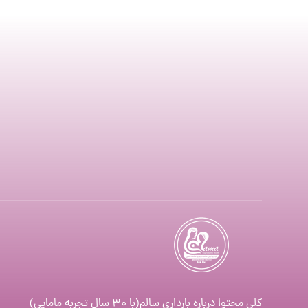
کلی محتوا درباره بارداری سالم(با ۳۰ سال تجربه مامایی)