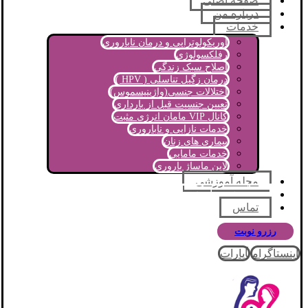
صفحه اصلی
درباره من
خدمات
اوریکولوتراپی و درمان ناباروری
رفلکسولوژی
اصلاح سبک زندگی
درمان زگیل تناسلی ( HPV )
اختلالات جنسی(واژینیسموس)
تعیین جنسیت قبل از بارداری
کانال VIP مامان انرژی مثبت
خدمات نازایی و ناباروری
بیماری های زنان
خدمات مامایی
لاین ماساژ باروری
مجله آموزشی
پرسش و پاسخ
تماس
رزرو نوبت
اینستاگرام
آپارات