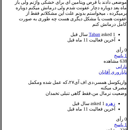
موضعی دادند با قرص ویتامین ای برای خشکی واژنم ولی باز
ماه بعد دوباره دچار عفونت شدم ولی درمانش میکنم دوباره
برمیگرده ، میخواستم بدونم علت این مشکلاتم فقط از
عفونت هست یا مشکل دیگری هست چه طوری به صورت
کامل درمانش کنم
1 سال قبل
asked
Taban
آخرین فعالیت 11 ماه قبل
0
رأی
1
پاسخ
638
مشاهده
نازایی
ناباروری آقایان
واریکوسل همسر،دی اف آی۲۷،که عمل شده ومکمل
مصرف میکنه
وضعیت نرمال من،فقط گاهی تنبلی تخمدان
زهره
asked
1 سال قبل
آخرین فعالیت 11 ماه قبل
0
رأی
1
پاسخ