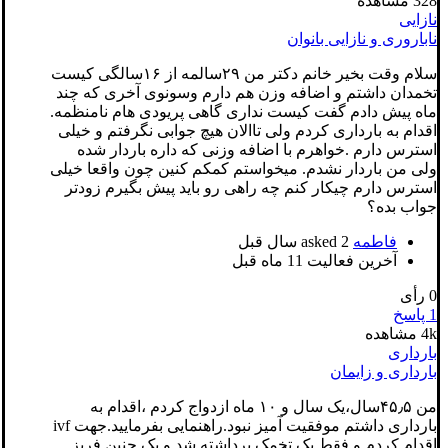
328
مشاهده
نازایی
ناباروری و نازایی بانوان
سلام وقت بخیر خانم دکتر من ۲۹سالمه از ۱۶سالگی کیست
تخمدان داشتم و اضافه وزن هم دارم وسونوی آخری که چند
ماه پیش دادم گفت کیست نداری گاهی پریودی هام نامنظمه.
اقدام به بارداری کردم ولی تاالان هیچ جوابی نگرفتم و خیلی
استرس دارم .خواهرم با اضافه وزنی که داره باردار شده
ولی من باردار نشدم. میخواستم کمکم کنین چون واقعا خیلی
استرس دارم چیکار کنم چه راهی رو باید پیش بگیرم زودتر
جواب بده؟
فاطمه
asked
2 سال قبل
آخرین فعالیت 11 ماه قبل
0
رأی
1
پاسخ
4k
مشاهده
بارداری
بارداری و زایمان
من ۴۵٫۵سال،یک سال و ۱۰ ماه ازدواج کردم ،اقدام به
بارداری داشتم موفقیت آمیز نبود.راهنمایی بفرمایید.جهت ivf
اقدام کردم و فقط یک تخمک برداشته شد و یک جنین فریز