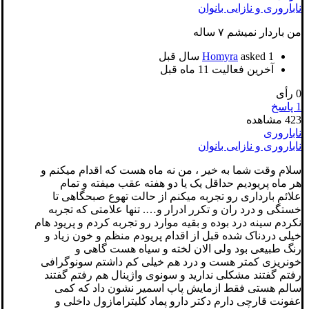
ناباروری و نازایی بانوان
من باردار نمیشم ۷ ساله
1 سال قبل
asked
Homyra
آخرین فعالیت 11 ماه قبل
0
رأی
1
پاسخ
423
مشاهده
ناباروری
ناباروری و نازایی بانوان
سلام وقت شما به خیر ، من نه ماه هست که اقدام میکنم و
هر ماه پریودیم حداقل یک یا دو هفته عقب میفته و تمام
علائم بارداری رو تجربه میکنم از حالت تهوع صبحگاهی تا
خستگی و درد ران و تکرر ادرار و…. تنها علامتی که تجربه
نکردم سینه درد بوده و بقیه موارد رو تجربه کردم و پریود هام
خیلی دردناک شده قبل از اقدام پریودم منظم و خون زیاد و
رنگ طبیعی بود ولی الان لخته و سیاه هست گاهی و
خونریزی کمتر هست و درد هم خیلی کم داشتم سونوگرافی
رفتم گفتند مشکلی ندارید و سونوی واژینال هم رفتم گفتند
سالم هستی فقط ازمایش پاپ اسمیر نشون داد که کمی
عفونت قارچی دارم دکتر دارو پماد کلیترامازول داخلی و