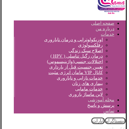
صفحه اصلی
درباره من
خدمات
اوریکولوتراپی و درمان ناباروری
رفلکسولوژی
اصلاح سبک زندگی
درمان زگیل تناسلی ( HPV )
اختلالات جنسی(واژینیسموس)
تعیین جنسیت قبل از بارداری
کانال VIP مامان انرژی مثبت
خدمات نازایی و ناباروری
بیماری های زنان
خدمات مامایی
لاین ماساژ باروری
مجله آموزشی
پرسش و پاسخ
تماس
اینستاگرام
آپارات
© کپی رایت