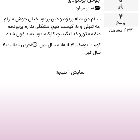
۰
جوش پرسودی
رأی
سایر موارد
۲
سلام من قبله پریود وحین پریود خیلی جوش میزنم
پاسخ
.نه تنبلی و نه کیست هیچ مشکلی ندارم پریودمم
۴۳۴
مشاهده
منظمه توروخدا بگید چیکارکنم پوستم داغون شده
کوردیا یوسفی
asked
۳ سال قبل
آخرین فعالیت ۲
سال قبل
نمایش ۱ نتیجه