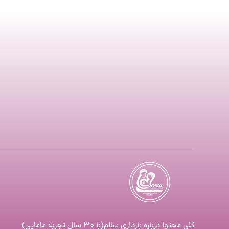
کلی محتوا درباره بارداری سالم(با ۳۰ سال تجربه مامایی)