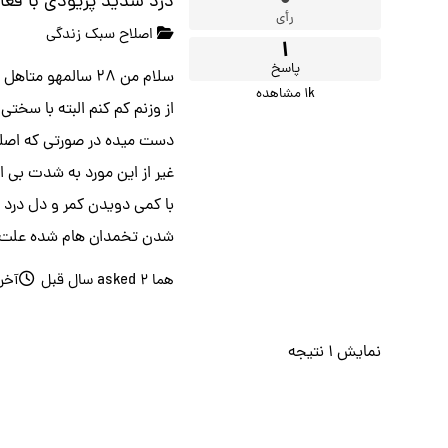
۰
درد شدید پریودی با فعا
رأی
اصلاح سبک زندگی
۱
پاسخ
۱k
مشاهده
از وزنم کم کنم البته با سخ
دست میده در صورتی که اصلا
غیر از این مورد به شدت بی 
شدن تخمدان هام شده علت ای
هما
asked
۲ سال قبل
آخرین
نمایش ۱ نتیجه