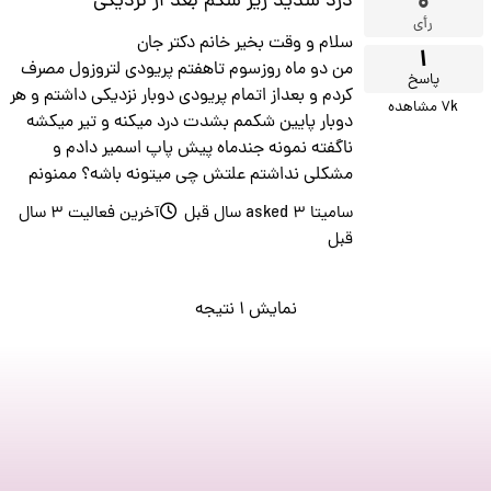
۰
درد شدید زیر شکم بعد از نزدیکی
رأی
سلام و وقت بخیر خانم دکتر جان
۱
من دو ماه روزسوم تاهفتم پریودی لتروزول مصرف
پاسخ
کردم و بعداز اتمام پریودی دوبار نزدیکی داشتم و هر
۷k
مشاهده
دوبار پایین شکمم بشدت درد میکنه و تیر میکشه
ناگفته نمونه جندماه پیش پاپ اسمیر دادم و
مشکلی نداشتم علتش چی میتونه باشه؟ ممنونم
سامیتا
asked
۳ سال قبل
آخرین فعالیت ۳ سال
قبل
نمایش ۱ نتیجه