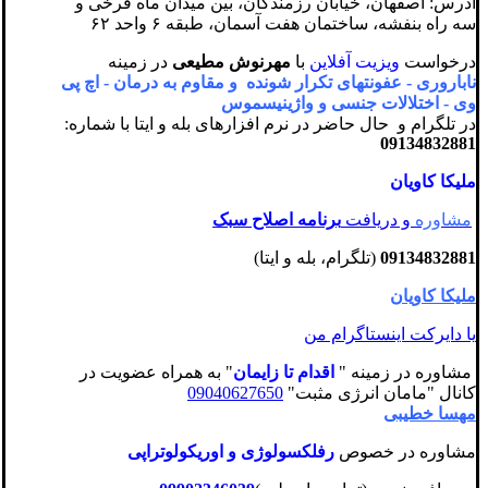
آدرس: اصفهان، خیابان رزمندگان، بین میدان ماه فرخی و
سه راه بنفشه، ساختمان هفت آسمان، طبقه ۶ واحد ۶۲
درخواست
ویزیت آ
فلاین
با
مهرنوش مطیعی
در زمینه
ناباروری - عفونتهای تکرار شونده و مقاوم به درمان - اچ پی
وی - اختلالات جنسی و واژینیسموس
در تلگرام و حال حاضر در نرم افزارهای بله و ایتا با شماره:
09134832881
ملیکا کاویان
مشاوره
و دریافت
برنامه اصلاح سبک
09134832881
(تلگرام، بله و ایتا)
ملیکا کاویان
یا دایرکت اینستاگرام من
مشاوره در زمینه "
اقدام تا زایمان
" به همراه عضویت در
کانال "مامان انرژی مثبت"
09040627650
مهسا خطیبی
مشاوره در خصوص
رفلکسولوژی و اوریکولوتراپی