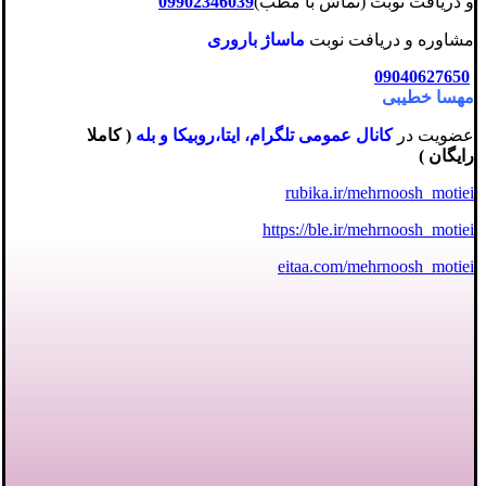
و دریافت نوبت (تماس با مطب)
09902346039
مشاوره و دریافت نوبت
ماساژ باروری
09040627650
مهسا خطیبی
عضویت در
کانال عمومی تلگرام، ایتا،روبیکا و بله
( کاملا
رایگان )
rubika.ir/mehrnoosh_motiei
https://ble.ir/mehrnoosh_motiei
eitaa.com/mehrnoosh_motiei