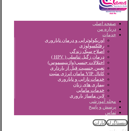
صفحه اصلی
درباره من
خدمات
اوریکولوتراپی و درمان ناباروری
رفلکسولوژی
اصلاح سبک زندگی
درمان زگیل تناسلی ( HPV )
اختلالات جنسی(واژینیسموس)
تعیین جنسیت قبل از بارداری
کانال VIP مامان انرژی مثبت
خدمات نازایی و ناباروری
بیماری های زنان
خدمات مامایی
لاین ماساژ باروری
مجله آموزشی
پرسش و پاسخ
تماس
اینستاگرام
آپارات
© کپی رایت