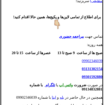
مطیعی)
سربزنید!
برای اطلاع از تمامی لاین‌ها و پکیج‌ها، همین حالا اقدام کنید!
تماس جهت
مراجعه حضوری
همه روزه:
صبح ها از ساعت 9 صبح تا 13
عصرها از ساعت 15 تا 20
09902346039
03131302154
09301592880
در صورت
ضرورت
واتس اپ
یا
تلگرام
با شماره
09134832881
همچنین در حال حاضر در
بله
و
ایتا
با شماره 09902346039