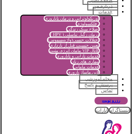
صفحه اصلی
درباره من
خدمات
اوریکولوتراپی و درمان ناباروری
رفلکسولوژی
اصلاح سبک زندگی
درمان زگیل تناسلی ( HPV )
اختلالات جنسی(واژینیسموس)
تعیین جنسیت قبل از بارداری
کانال VIP مامان انرژی مثبت
خدمات نازایی و ناباروری
بیماری های زنان
خدمات مامایی
لاین ماساژ باروری
مجله آموزشی
پرسش و پاسخ
تماس
رزرو نوبت
اینستاگرام
آپارات