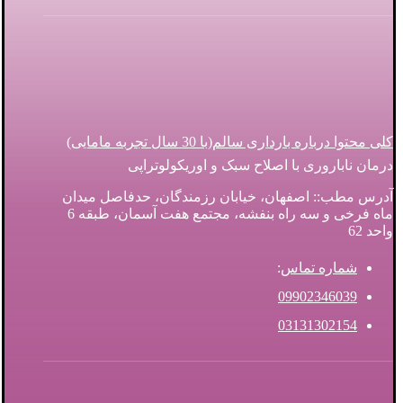
کلی محتوا درباره بارداری سالم(با 30 سال تجربه مامایی)
درمان ناباروری با اصلاح سبک و اوریکولوتراپی
آدرس مطب:: اصفهان، خیابان رزمندگان، حدفاصل میدان
ماه فرخی و سه راه بنفشه، مجتمع هفت آسمان، طبقه 6
واحد 62
شماره تماس
:
09902346039
03131302154