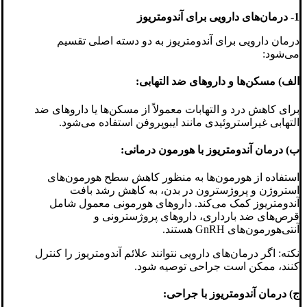
1- درمان‌های دارویی برای آندومتریوز
درمان دارویی برای آندومتریوز به دو دسته اصلی تقسیم
می‌شود:
الف) مسکن‌ها و داروهای ضد التهابی:
برای کاهش درد و التهابات معمولاً از مسکن‌ها یا داروهای ضد
التهابی غیراستروئیدی مانند ایبوپروفن استفاده می‌شود.
ب) درمان آندومتریوز با هورمون‌ درمانی:
استفاده از هورمون‌ها به منظور کاهش سطح هورمون‌های
استروژن و پروژسترون در بدن، به کاهش رشد بافت
آندومتریوز کمک می‌کند. داروهای هورمونی معمول شامل
قرص‌های ضد بارداری، داروهای پروژسترونی و
آنتی‌هورمون‌های GnRH هستند.
نکته: اگر درمان‌های دارویی نتوانند علائم آندومتریوز را کنترل
کنند، ممکن است جراحی توصیه شود.
ج) درمان آندومتریوز با جراحی: