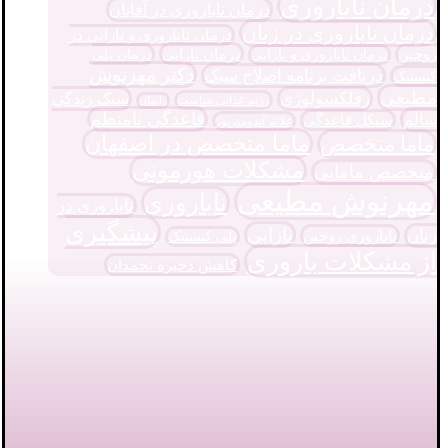
درمان ناباروری
درمان ناباروری در آقایان
درمان ناباروری در زنان
درمان ناباروری و نارایی در
درمان نازایی
زوجین
درمان پلی
درمان ناباروری و نازایی
دکتر مهرنوش
دریافت برنامه اصلاح سبک
کیستیک
مطیعی
رفلکسولوژی
سبک زندگی
رژیم غذایی مناسب
زایمان
قاعدگی نامنظم
سالم
سیکل قاعدگی
علائم آندومتریوز
ماما متخصص در اصفهان
ماما متخصص
مشکلات هورمونی
متخصص مامایی
مهرنوش مطیعی
ناباروری
ناباروری در
پیشگیری
نازایی
زنان
ناباروری زوجین
پلی کیستیک
از مشکلات باروری
کاهش ذخیره تخمدان