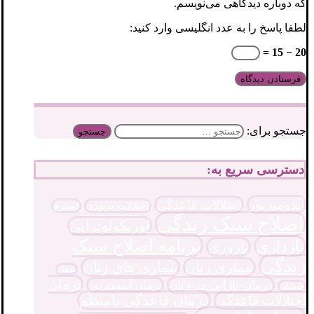
که دوباره دیدگاهی می‌نویسم.
لطفا پاسخ را به عدد انگلیسی وارد کنید:
20 − 15 =
جستجو برای:
دسترسی سریع به:
آندومتریوز
اختلالات قاعدگی
اختلالات پریودی
اسپرم
اصلاح سبک زندگی
اوریکولوتراپی
برنامه اصلاح سبک
بارداری
باروری
زندگی
بیماری زنان
بیماری های زنان
تخمک
درمان
درمان-نازایی-در-زنان
درمان آندومتریوز
حاملگی
درمان قاعدگی نامنظم
اختلالات قاعدگی