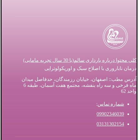
کلی محتوا درباره بارداری سالم(با 30 سال تجربه مامایی)
درمان ناباروری با اصلاح سبک و اوریکولوتراپی
آدرس مطب:: اصفهان، خیابان رزمندگان، حدفاصل میدان
ماه فرخی و سه راه بنفشه، مجتمع هفت آسمان، طبقه 6
واحد 62
شماره تماس
:
09902346039
03131302154