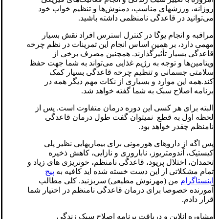
روزانه، ورزشهای مناسب، دمنوش‌ها و تنظیم خواب خود
می‌توانید در قاعدگی نامنظمی داشته باشید.
مراقبه و انجام یوگا در کنترل استرس افراد نقش بسیار
مهمی دارد، بر همین اساس انجام این تمرینات در نظم چرخه
قاعدگی بسیار تأثیرگذارند. همچنین مصرف برخی از
ویتامین‌ها و توجه به رژیم غذایی می‌تواند به شما جهت حفظ
سلامتی جسمانی و تنظیم چرخه قاعدگی بسیار کمک
کند.همه این موارد و بسیاری از نکات مهم دیگر همه در
برنامه اصلاح سبک به شما گفته خواهد شد.
البته برای هر کسی این دوره درمان متفاوت است. پس از
لحظه اول به قطع نمیتوان گفت طول درمان قاعدگی
نامنظم چقدر خواهد بود.
پس اگه از داروهای هورمونی برای بیماریهایی نظیر پلی
کیستیک، آندومتریوز، ناباروری و نازایی، کاهش ذخیره
تخمدان، اختلال پریود، قاعدگی نامنظم، خونریزی های زیاد و
تمام مشکلاتی از این دست خسته شده اید کافیه به
پیج
اینستاگرام
من (مهرنوش مطیعی) سربزنید. کلی مطالب
آمورنده خصوصا برای درمان قاعدگی نامنظم در اختیار شما
قرار دادم.
مشاوره انلاین و دریافت برنامه اصلاح سبک زندگی