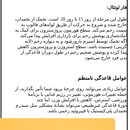
فاز لوتئال:
طول این مرحله از روز 15 تا روز 28 است. تخمک از تخمدان،
خارج شده و شروع به حرکت از طریق لوله‌های فالوپ به
سمت رحم می‌کند. سطح هورمون پروژسترون برای کمک به
آماده‌سازی پوشش رحم برای بارداری افزایش پیدا می‌کند.
اگه تخمک توسط اسپرم بارورشود و به دیواره رحم (لانه
گزینی) چسبیده باشد، سطح استروژن و پروژسترون کاهش
پیدا کرده و پوشش ضخیم رحم در طول دوران قاعدگی از
بدن فرد خارج می‌شود.
عوامل
قاعدگی نامنظم
عوامل زیادی می‌توانند روی چرخۀ پریود شما تأثیر بگذارند، از
جمله تغییرات هورمونی، تغییر در رژیم غذایی یا برنامۀ
ورزشی، ‌استرس، کاهش یا افزایش وزن. اما چند
دورۀ قاعدگی غیرطبیعی می‌تواند نشانۀ مشکلی مثل سندرم
تخمدان پلی‌کیستیک یا فیبروئید رحمی باشد.