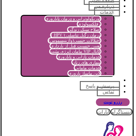
صفحه اصلی
درباره من
خدمات
اوریکولوتراپی و درمان ناباروری
رفلکسولوژی
اصلاح سبک زندگی
درمان زگیل تناسلی ( HPV )
اختلالات جنسی(واژینیسموس)
تعیین جنسیت قبل از بارداری
کانال VIP مامان انرژی مثبت
خدمات نازایی و ناباروری
بیماری های زنان
خدمات مامایی
لاین ماساژ باروری
مجله آموزشی
پرسش و پاسخ
تماس
رزرو نوبت
اینستاگرام
آپارات