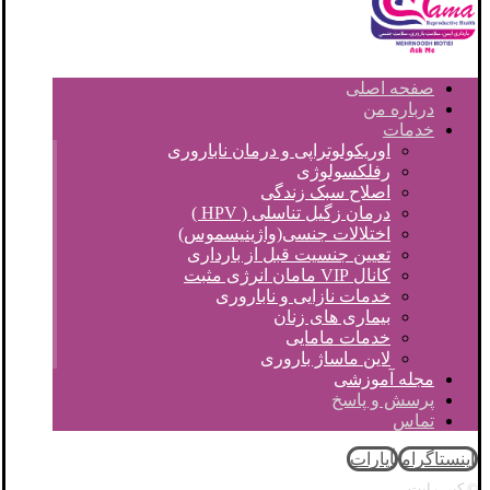
صفحه اصلی
درباره من
خدمات
اوریکولوتراپی و درمان ناباروری
رفلکسولوژی
اصلاح سبک زندگی
درمان زگیل تناسلی ( HPV )
اختلالات جنسی(واژینیسموس)
تعیین جنسیت قبل از بارداری
کانال VIP مامان انرژی مثبت
خدمات نازایی و ناباروری
بیماری های زنان
خدمات مامایی
لاین ماساژ باروری
مجله آموزشی
پرسش و پاسخ
تماس
اینستاگرام
آپارات
© کپی رایت