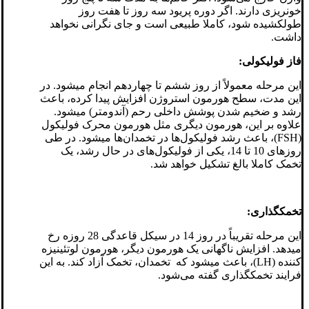
خونریزی دارند. اگر دوره پریود سه روز تا هفت روز
طولکشیده شود، کاملا طبیعی است و جای نگرانی نخواهد
داشت.
فاز فولیکولی:
این مرحله معمولاً از روز ششم تا چهاردهم انجام میشود. در
این مدت، سطح هورمون استروژن افزایش پیدا کرده، باعث
رشد و ضخیم شدن پوشش داخلی رحم (آندومتر) میشود.
علاوه بر این، هورمون دیگری مثل هورمون محرک فولیکول
(FSH)، باعث رشد فولیکول‌ها در تخمدان‌ها میشود. در طی
روزهای 10 تا 14، یکی از فولیکول‌های در حال رشد، یک
تخمک کاملا بالغ تشکیل خواهد شد.
تخمکگذاری:
این مرحله تقریباً در روز 14 در سیکل قاعدگی 28 روزه رخ
میدهد. افزایش ناگهانی یک هورمون دیگر، هورمون لوتئینیزه
کننده (LH)، باعث میشود که تخمدان، تخمک آزاد کند. به این
فرایند تخمکگذاری گفته می‌شود.