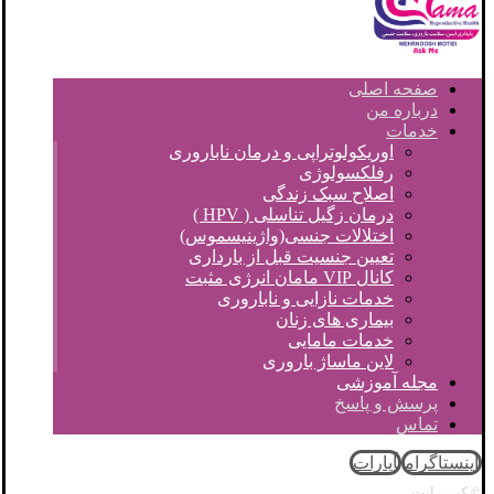
صفحه اصلی
درباره من
خدمات
اوریکولوتراپی و درمان ناباروری
رفلکسولوژی
اصلاح سبک زندگی
درمان زگیل تناسلی ( HPV )
اختلالات جنسی(واژینیسموس)
تعیین جنسیت قبل از بارداری
کانال VIP مامان انرژی مثبت
خدمات نازایی و ناباروری
بیماری های زنان
خدمات مامایی
لاین ماساژ باروری
مجله آموزشی
پرسش و پاسخ
تماس
اینستاگرام
آپارات
© کپی رایت