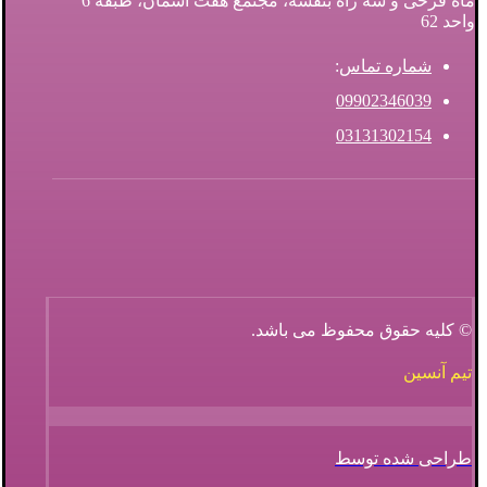
ماه فرخی و سه راه بنفشه، مجتمع هفت آسمان، طبقه 6
واحد 62
شماره تماس
:
09902346039
03131302154
© کلیه حقوق محفوظ می باشد.
تیم آنسین
طراحی شده توسط