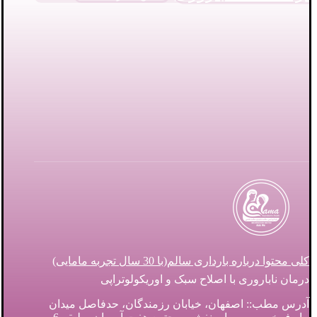
کلی محتوا درباره بارداری سالم(با 30 سال تجربه مامایی)
درمان ناباروری با اصلاح سبک و اوریکولوتراپی
آدرس مطب:: اصفهان، خیابان رزمندگان، حدفاصل میدان