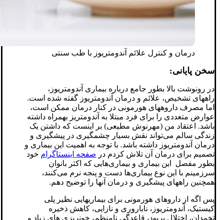
درمان و کنترل علائم آندومتریوز با طب سنتی
سخن پایانی:
در رونوشت بالا بطور جامع درباره بیماری آندومتریوز،
راههای تشخیص، علائم و درمان آندومتریوز گفته شده است.
اما مصرف داروههای هورمونی در کنار درمان ممکن است،
عوارض متعددی را برای فرد مبتلا به آندومتریز بهمراه داشته
باشد. اعتقاد من (مهرنوش مطیعی) بر اینست که داشتن یک
زندگی سالم می‌تواند نقش بسیار چشمگیری در پیشگیری و
درمان آندومتریوز داشته باشد. با توجه به اهمیت این بیماری و
تصمیم برای درمان آن تلاش کردم در
صفحه اینستاگرام
خود
بطور مفصل این بیماری و بیماری‌هایی که اکثر بانوان
سرزمینم با این نوع بیماری‌ها دست و پنجه نرم می‌کنند،
همچنین راههای پیشگیری و درمان آنها را توضیح دهم.
پس
اگه از داروهای هورمونی برای بیماریهایی نظیر پلی
کیستیک، آندومتریوز، ناباروری و نازایی، کاهش ذخیره
تخمدان، اختلال پریود، قاعدگی نامنظم، خونریزی های زیاد و