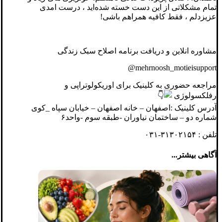
تمام مشکلاتی از این دست خسته شده‌اید ، درست امدی
عزیزدلم ، فقط کافیه همراهم باشی!
مشاوره انلاین و دریافت برنامه اصلاح سبک زندگی
@mehrnoosh_motieisupport
مراجعه حضوری به کلینیک برای اوریکولوتراپی و
رفلکسولوژی
آدرس کلینیک :
اصفهان – خانه اصفهان – خیابان سپاه _کوی
شماره دو – ساختمان نیاوران -طبقه سوم -واحد۶
تلفن : ۳۱۳۰۲۱۵۴-۰۳۱
آگاهی بیشتر...