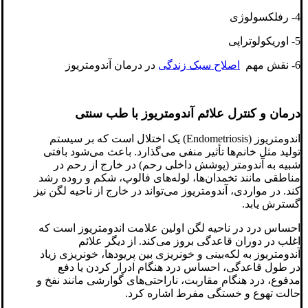
4- رفلکسولوژی
5- اوریکولوتراپی
6- نقش مهم
اصلاح سبک زندگی
در درمان آندومتریوز
درمان و کنترل علائم آندومتریوز با طب سنتی
اندومتریوز (Endometriosis) یک اختلال است که بر سیستم
تولید مثل خانم‌ها تأثیر منفی می‌گذارد. باعث می‌شود بافتی
شبیه به آندومتر (پوشش داخلی رحم) در خارج از رحم در
مناطقی مانند تخمدان‌ها، لوله‌های فالوپ، شکم و روده رشد
کند. در مواردی، آندومتریوز می‌تواند در خارج از ناحیه لگن نیز
گسترش یابد.
احساس درد در ناحیه لگن اولین علامت اندومتریوز است که
اغلب در دوران قاعدگی بروز می‌کند. از دیگر علائم
آندومتریوز به لکه‌بینی و خونریزی بین پریودها، خونریزی زیاد
در طول قاعدگی، احساس درد هنگام ادرار کردن یا دفع
مدفوع، درد هنگام مقاربت، ناراحتی‌های گوارشی مانند نفخ و
حالت تهوع و خستگی مفرط اشاره کرد.