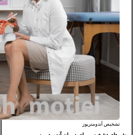
تشخیص آندومتریوز