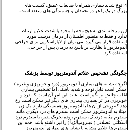
4: نوع شدید بیماری همراه با ضایعات عمیق، کیست های
بزرگ در یک یا هر دو تخمدان و چسبندگی های متعدد است.
این مرحله بندی به هیچ وجه با وجود یا شدت علایم ارتباط
ندارد و فقط به منظور اطمینان از درمان درست مورد
استفاده قرار می گیرد. می توان از لاپاراسکوپی برای جراحی
آندومتریوز یا نظارت بر پاسخ به درمان پس از جراحی،
استفاده کرد.
چگونگی تشخیص علائم آندومتریوز توسط پزشک
اگرچه نشانه های بیماری آندومتریوز (درد و خونریزی و غیره )
ممکن است قابل توجه و شدید باشند، اما تشخیص بیماری
اغلب چالش برانگیز است. علت این امر آن است که درد و
خونریزی در اثر بسیاری بیماری های دیگر نیز ممکن است رخ
دهد که برخی از آن ها با آندومتریوز همبستگی دارند. یک زن
مبتلا به آندومتریوز ممکن است سندرم های درد دیگری مانند
سندرم مثانه دردناک، سندرم روده تحریک پذیر، یا سندرم درد
اسکلتی-عضلانی ( فیبرومیالژیا ) را نیز داشته باشد. همه این
سندرم ها علایم مشابه با نشانه های بیماری آندومتریوز