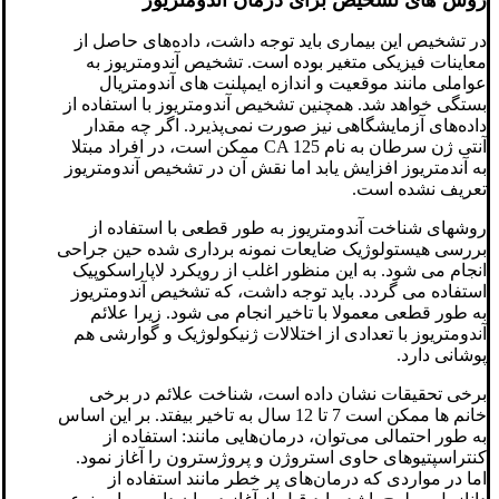
روش های
تشخیص برای درمان آندومتریوز
در تشخیص این بیماری باید توجه داشت، داده‌های حاصل از
معاینات فیزیکی متغیر بوده است. تشخیص آندومتریوز به
عواملی مانند موقعیت و اندازه ایمپلنت های آندومتریال
بستگی خواهد شد. همچنین تشخیص آندومتریوز با استفاده از
داده‌های آزمایشگاهی نیز صورت نمی‌پذیرد. اگر چه مقدار
آنتی ژن سرطان به نام CA 125 ممکن است، در افراد مبتلا
به آندمتریوز افزایش یابد اما نقش آن در تشخیص آندومتریوز
تعریف نشده است.
روشهای شناخت آندومتریوز به طور قطعی با استفاده از
بررسی هیستولوژیک ضایعات نمونه برداری شده حین جراحی
انجام می شود. به این منظور اغلب از رویکرد لاپاراسکوپیک
استفاده می گردد. باید توجه داشت، که تشخیص آندومتریوز
به طور قطعی معمولا با تاخیر انجام می شود. زیرا علائم
آندومتریوز با تعدادی از اختلالات ژنیکولوژیک و گوارشی هم
پوشانی دارد.
برخی تحقیقات نشان داده است، شناخت علائم در برخی
خانم ها ممکن است 7 تا 12 سال به تاخیر بیفتد. بر این اساس
به طور احتمالی می‌توان، درمان‌هایی مانند: استفاده از
کنتراسپتیوهای حاوی استروژن و پروژسترون را آغاز نمود.
اما در مواردی که درمان‌های پر خطر مانند استفاده از