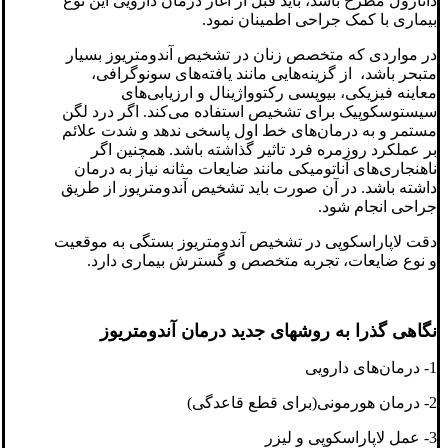
دانازول مطرح باشد، باید قبل از آغاز درمان دارویی این نوع
بیماری با کمک جراحی اطمینان نمود.
در مواردی که متخصص زنان در تشخیص آندومتریوز بسیار
متبحر باشد، از گزینه‌هایی مانند یافته‌های سونوگرافی،
معاینه فیزیکی، بیوپسی رکتوواژینال و ارزیابی‌های
سیستوسکوپیک برای تشخیص استفاده می‌کند. اگر درد لگن
مستمر و به درمان‌های خط اول پاسخی ندهد و شدت علائم
بر عملکرد روزمره فرد تاثیر گذاشته باشد. همچنین اگر
ناهنجاری‌های آناتومیکی مانند ضایعات مثانه نیاز به درمان
داشته باشد. در آن صورت باید تشخیص آندومتریوز از طریق
جراحی انجام شود.
دقت لاپاراسکوپی در تشخیص آندومتریوز بستگی به موقعیت
و نوع ضایعات، تجربه متخصص و گسترش بیماری دارد.
نگاهی گذرا به روشهای جدید درمان آندومتریوز
1- درمان‌های دارویی
2- درمان هورمونی(برای قطع قاعدگی)
3- عمل لاپاراسکوپی و لیزر