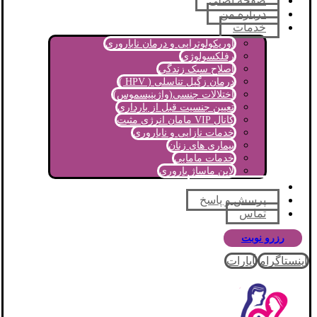
صفحه اصلی
درباره من
خدمات
اوریکولوتراپی و درمان ناباروری
رفلکسولوژی
اصلاح سبک زندگی
درمان زگیل تناسلی ( HPV )
اختلالات جنسی(واژینیسموس)
تعیین جنسیت قبل از بارداری
کانال VIP مامان انرژی مثبت
خدمات نازایی و ناباروری
بیماری های زنان
خدمات مامایی
لاین ماساژ باروری
مجله آموزشی
پرسش و پاسخ
تماس
رزرو نوبت
اینستاگرام
آپارات