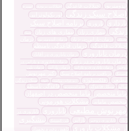
آندومتریوز
اختلالات قاعدگی
اختلالات پریودی
اسپرم
اصلاح سبک زندگی
اوریکولوتراپی
برنامه اصلاح سبک
بارداری
باروری
زندگی
بیماری زنان
بیماری های زنان
تخمک
درمان
درمان-نازایی-در-زنان
درمان آندومتریوز
حاملگی
درمان قاعدگی نامنظم
اختلالات قاعدگی
درمان ناباروری
درمان ناباروری در آقایان
درمان ناباروری در زنان
درمان ناباروری و نارایی در
درمان نازایی
زوجین
درمان پلی
درمان ناباروری و نازایی
دکتر مهرنوش
دریافت برنامه اصلاح سبک
کیستیک
مطیعی
رفلکسولوژی
سبک زندگی
رژیم غذایی مناسب
زایمان
قاعدگی نامنظم
سالم
سیکل قاعدگی
علائم آندومتریوز
ماما متخصص در اصفهان
ماما متخصص
مشکلات هورمونی
متخصص مامایی
مهرنوش مطیعی
ناباروری
ناباروری در
پیشگیری
نازایی
زنان
ناباروری زوجین
پلی کیستیک
از مشکلات باروری
کاهش ذخیره تخمدان