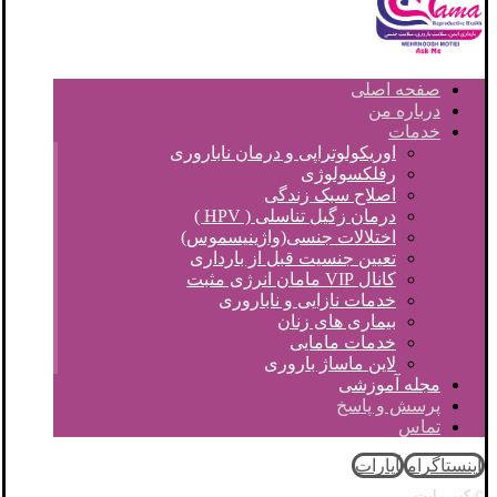
صفحه اصلی
درباره من
خدمات
اوریکولوتراپی و درمان ناباروری
رفلکسولوژی
اصلاح سبک زندگی
درمان زگیل تناسلی ( HPV )
اختلالات جنسی(واژینیسموس)
تعیین جنسیت قبل از بارداری
کانال VIP مامان انرژی مثبت
خدمات نازایی و ناباروری
بیماری های زنان
خدمات مامایی
لاین ماساژ باروری
مجله آموزشی
پرسش و پاسخ
تماس
اینستاگرام
آپارات
© کپی رایت