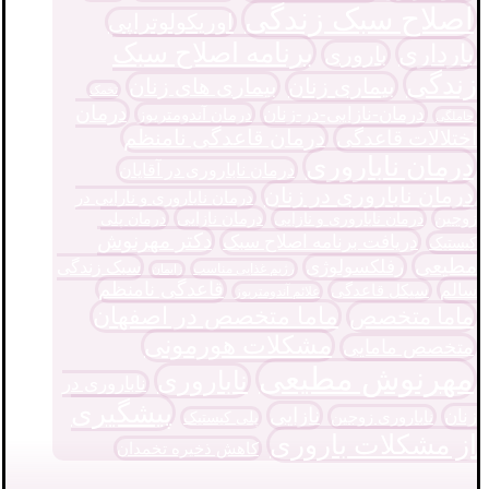
اصلاح سبک زندگی
اوریکولوتراپی
برنامه اصلاح سبک
بارداری
باروری
زندگی
بیماری زنان
بیماری های زنان
تخمک
درمان
درمان-نازایی-در-زنان
درمان آندومتریوز
حاملگی
درمان قاعدگی نامنظم
اختلالات قاعدگی
درمان ناباروری
درمان ناباروری در آقایان
درمان ناباروری در زنان
درمان ناباروری و نارایی در
درمان نازایی
زوجین
درمان پلی
درمان ناباروری و نازایی
دکتر مهرنوش
دریافت برنامه اصلاح سبک
کیستیک
مطیعی
رفلکسولوژی
سبک زندگی
رژیم غذایی مناسب
زایمان
قاعدگی نامنظم
سالم
سیکل قاعدگی
علائم آندومتریوز
ماما متخصص در اصفهان
ماما متخصص
مشکلات هورمونی
متخصص مامایی
مهرنوش مطیعی
ناباروری
ناباروری در
پیشگیری
نازایی
زنان
ناباروری زوجین
پلی کیستیک
از مشکلات باروری
کاهش ذخیره تخمدان