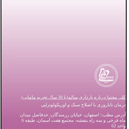
کلی محتوا درباره بارداری سالم(با 30 سال تجربه مامایی)
درمان ناباروری با اصلاح سبک و اوریکولوتراپی
آدرس مطب:: اصفهان، خیابان رزمندگان، حدفاصل میدان
ماه فرخی و سه راه بنفشه، مجتمع هفت آسمان، طبقه 6
واحد 62