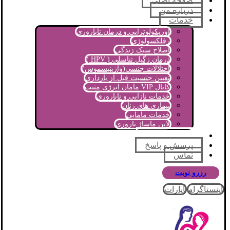
صفحه اصلی
درباره من
خدمات
اوریکولوتراپی و درمان ناباروری
رفلکسولوژی
اصلاح سبک زندگی
درمان زگیل تناسلی ( HPV )
اختلالات جنسی(واژینیسموس)
تعیین جنسیت قبل از بارداری
کانال VIP مامان انرژی مثبت
خدمات نازایی و ناباروری
بیماری های زنان
خدمات مامایی
لاین ماساژ باروری
مجله آموزشی
پرسش و پاسخ
تماس
رزرو نوبت
اینستاگرام
آپارات