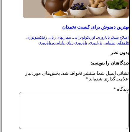
بهترین دمنوش برای کیست تخمدان
اصلاح سبک ناباروری
,
اوریکولوتراپی
,
بیماریهای زنان
,
رفلکسولوژی
,
قاعدگی
,
مامایی
,
ناباروری
,
ناباروری زنان
,
نازایی و ناباروری
بدون نظر
دیدگاهتان را بنویسید
نشانی ایمیل شما منتشر نخواهد شد.
بخش‌های موردنیاز
علامت‌گذاری شده‌اند
*
دیدگاه
*