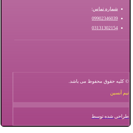
شماره تماس
:
09902346039
03131302154
© کلیه حقوق محفوظ می باشد.
تیم آنسین
طراحی شده توسط