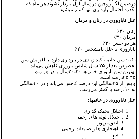
درضمن اگر زوجین در سال اول باردار نشوند هر ماه که
بگذرد احتمال بارداری آنها کمتر میشود.
علل ناباروری در زنان و مردان
زنان ۳۰٪
مردان ۳۰٪
هر دو جنس ۲۰٪
ناباروری با علل نامشخص ۲۰٪
نکته: سن خانم تأکید زیادی در بارداری دارد. با افزایش سن
بخصوص بعد از ۳۵ سال شانس باروری کاهش می‌یابد.
بهترین سن باروری خانم ها ۳۰-۲۰سال و در هر ماه
۳۵-۲۵درصد است
و پس از ۳۵سالگی این درصد کاهش می‌یابد و در ۴۰سالگی
به ۱۰درصد یا کمتر می‌رسد.
علل ناباروری در خانمها:
اختلال تخمک گذاری
. اختلال لوله های رحمی
3. اندومتریوز
4.ناهنجاری ها و ضایعات رحمی
5. سن