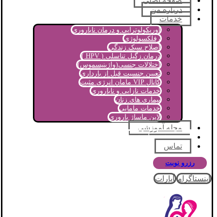
صفحه اصلی
درباره من
خدمات
اوریکولوتراپی و درمان ناباروری
رفلکسولوژی
اصلاح سبک زندگی
درمان زگیل تناسلی ( HPV )
اختلالات جنسی(واژینیسموس)
تعیین جنسیت قبل از بارداری
کانال VIP مامان انرژی مثبت
خدمات نازایی و ناباروری
بیماری های زنان
خدمات مامایی
لاین ماساژ باروری
مجله آموزشی
پرسش و پاسخ
تماس
رزرو نوبت
اینستاگرام
آپارات