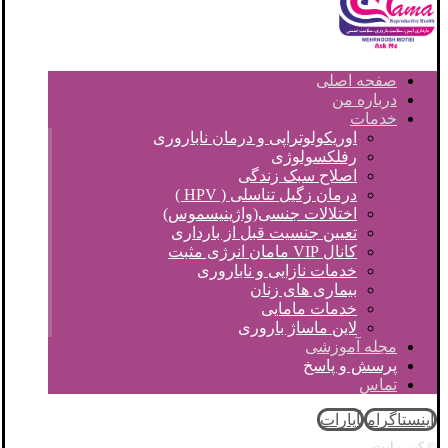
صفحه اصلی
درباره من
خدمات
اوریکولوتراپی و درمان ناباروری
رفلکسولوژی
اصلاح سبک زندگی
درمان زگیل تناسلی ( HPV )
اختلالات جنسی(واژینیسموس)
تعیین جنسیت قبل از بارداری
کانال VIP مامان انرژی مثبت
خدمات نازایی و ناباروری
بیماری های زنان
خدمات مامایی
لاین ماساژ باروری
مجله آموزشی
پرسش و پاسخ
تماس
اینستاگرام
آپارات
© کپی رایت