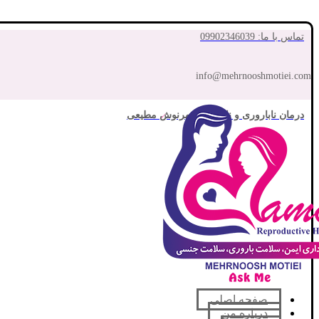
تماس با ما: 09902346039
info@mehrnooshmotiei.com
درمان ناباروری و نازایی با مهرنوش مطیعی
صفحه اصلی
درباره من