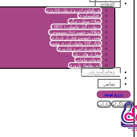
خدمات
اوریکولوتراپی و درمان ناباروری
رفلکسولوژی
اصلاح سبک زندگی
درمان زگیل تناسلی ( HPV )
اختلالات جنسی(واژینیسموس)
تعیین جنسیت قبل از بارداری
کانال VIP مامان انرژی مثبت
خدمات نازایی و ناباروری
بیماری های زنان
خدمات مامایی
لاین ماساژ باروری
مجله آموزشی
پرسش و پاسخ
تماس
رزرو نوبت
اینستاگرام
آپارات