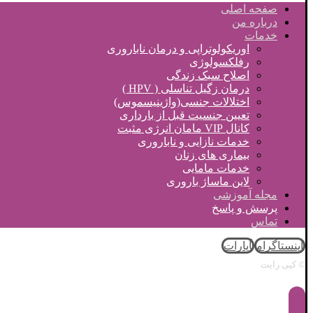
صفحه اصلی
درباره من
خدمات
اوریکولوتراپی و درمان ناباروری
رفلکسولوژی
اصلاح سبک زندگی
درمان زگیل تناسلی ( HPV )
اختلالات جنسی(واژینیسموس)
تعیین جنسیت قبل از بارداری
کانال VIP مامان انرژی مثبت
خدمات نازایی و ناباروری
بیماری های زنان
خدمات مامایی
لاین ماساژ باروری
مجله آموزشی
پرسش و پاسخ
تماس
اینستاگرام
آپارات
© کپی رایت