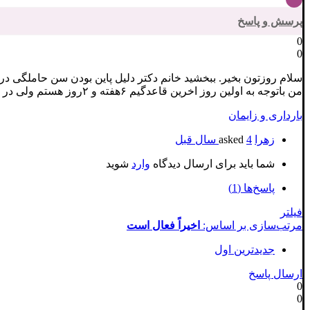
پرسش و پاسخ
0
0
سلام روزتون بخیر. ببخشید خانم دکتر دلیل پاین بودن سن حاملگی در سونو 
من باتوجه به اولین روز اخرین قاعدگیم ۶هفته و ۲روز هستم ولی در سونو ۴هفته و ۲ روز دلیلش چی میتونه باشه؟؟؟
بارداری و زایمان
زهرا
asked
4 سال قبل
شما باید برای ارسال دیدگاه
وارد
شوید
پاسخ‌ها (1)
فیلتر
مرتب‌سازی بر اساس:
اخیراً فعال است
جدیدترین اول
ارسال پاسخ
0
0