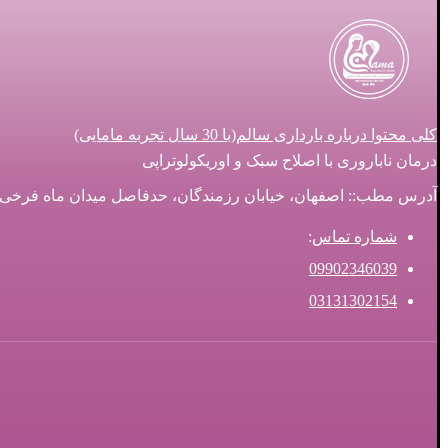
کلی محتوا درباره بارداری سالم(با 30 سال تجربه مامایی)
درمان ناباروری با اصلاح سبک و اوریکولوتراپی
آدرس مطب:: اصفهان، خیابان رزمندگان، حدفاصل میدان ماه فرخی و سه ر
شماره تماس
:
09902346039
03131302154