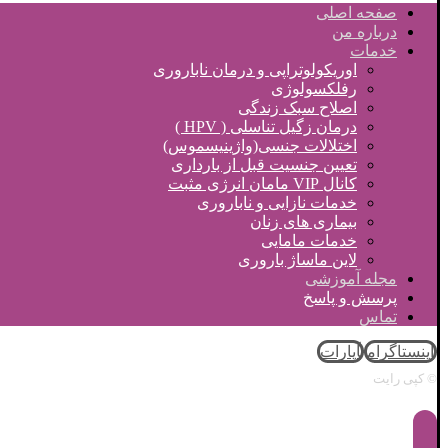
صفحه اصلی
درباره من
خدمات
اوریکولوتراپی و درمان ناباروری
رفلکسولوژی
اصلاح سبک زندگی
درمان زگیل تناسلی ( HPV )
اختلالات جنسی(واژینیسموس)
تعیین جنسیت قبل از بارداری
کانال VIP مامان انرژی مثبت
خدمات نازایی و ناباروری
بیماری های زنان
خدمات مامایی
لاین ماساژ باروری
مجله آموزشی
پرسش و پاسخ
تماس
اینستاگرام
آپارات
© کپی رایت