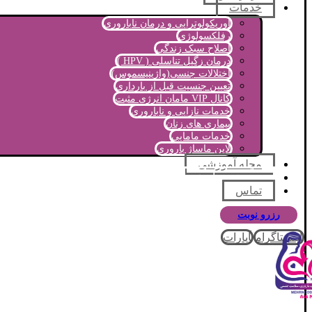
خدمات
اوریکولوتراپی و درمان ناباروری
رفلکسولوژی
اصلاح سبک زندگی
درمان زگیل تناسلی ( HPV )
اختلالات جنسی(واژینیسموس)
تعیین جنسیت قبل از بارداری
کانال VIP مامان انرژی مثبت
خدمات نازایی و ناباروری
بیماری های زنان
خدمات مامایی
لاین ماساژ باروری
مجله آموزشی
پرسش و پاسخ
تماس
رزرو نوبت
اینستاگرام
آپارات