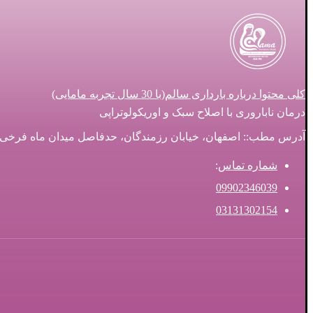
کلی محتوا درباره بارداری سالم(با 30 سال تجربه مامایی)
درمان ناباروری با اصلاح سبک و اوریکولوتراپی
آدرس مطب:: اصفهان، خیابان رزمندگان، حدفاصل میدان ماه فرخی و سه ر
شماره تماس
:
09902346039
03131302154