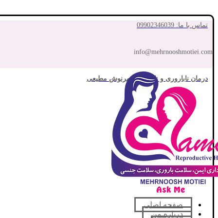
تماس با ما: 09902346039
info@mehrnooshmotiei.com
درمان ناباروری و نازایی با مهرنوش مطیعی
صفحه اصلی
درباره من