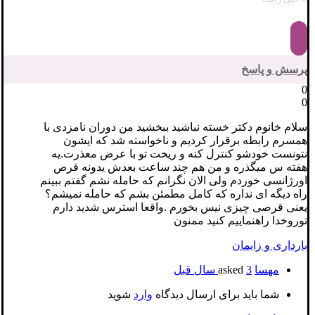
پرسش و پاسخ
0
0
سلام خانوم دکتر خسته نباشید ببخشید من دوران نامزدی با
همسرم رابطه برقرار کردیم و ناخواسته شد که ایشون
نتونست خودشو کنترل کنه و ریخت تو با عرض معذرت.یه
هفته س میگذره و من هم چند ساعت بعدش یدونه قرص
اورژانسی خوردم ولی الان نگرانم که حامله نشم گفتم ببینم
راه دیگه ای نداره که کامل مطمئن بشم که حامله نمیشم؟
یعنی قرصی چیزی نیس بخورم .واقعا استرس شدید دارم
توروخدا راهنماییم کنید ممنون
بارداری و زایمان
مهسا
asked
3 سال قبل
شما باید برای ارسال دیدگاه
وارد
شوید