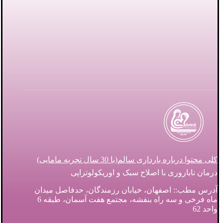
کلی محتوا درباره بارداری سالم(با 30 سال تجربه مامایی)
درمان ناباروری با اصلاح سبک و اوریکولوتراپی
آدرس مطب:: اصفهان، خیابان رزمندگان، حدفاصل میدان
ماه فرخی و سه راه بنفشه، مجتمع هفت آسمان، طبقه 6
واحد 62