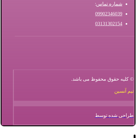
شماره تماس
:
09902346039
03131302154
© کلیه حقوق محفوظ می باشد.
تیم آنسین
طراحی شده توسط