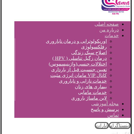
صفحه اصلی
درباره من
خدمات
اوریکولوتراپی و درمان ناباروری
رفلکسولوژی
اصلاح سبک زندگی
درمان زگیل تناسلی ( HPV )
اختلالات جنسی(واژینیسموس)
تعیین جنسیت قبل از بارداری
کانال VIP مامان انرژی مثبت
خدمات نازایی و ناباروری
بیماری های زنان
خدمات مامایی
لاین ماساژ باروری
مجله آموزشی
پرسش و پاسخ
تماس
اینستاگرام
آپارات
© کپی رایت