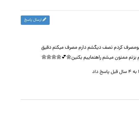
ارسال پاسخ
صفشومصرف کردم نصف دیگشم دارم مصرف میکنم دقیق
یم بزنم ممنون میشم راهنماییم بکنین🌼💕🌼🌼🌼🌼
به
۴ سال قبل
پاسخ داد