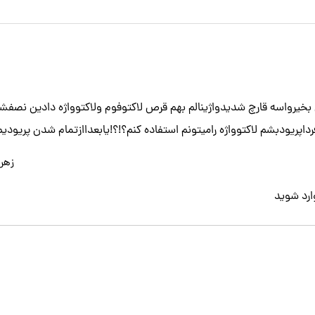
ن بخیرواسه قارچ شدیدواژینالم بهم قرص لاکتوفوم ولاکتوواژه دادین ن
اپریودبشم لاکتوواژه رامیتونم استفاده کنم؟!؟!یابعداازتمام شدن پریود
زهرا
ارد
شوید