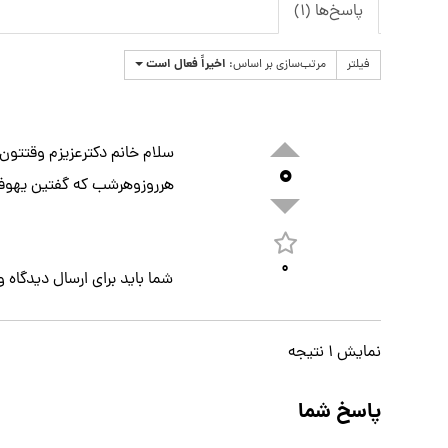
پاسخ‌ها (۱)
اخیراً فعال است
فیلتر
مرتب‌سازی بر اساس:
سلام خانم دکترعزیزم وقتتو
۰
هرروزوهرشب که گفتین یهوفرد
۰
شما باید برای ارسال دیدگاه
و
نمایش ۱ نتیجه
پاسخ شما