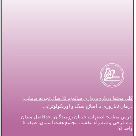
کلی محتوا درباره بارداری سالم(با 30 سال تجربه مامایی)
درمان ناباروری با اصلاح سبک و اوریکولوتراپی
آدرس مطب:: اصفهان، خیابان رزمندگان، حدفاصل میدان
ماه فرخی و سه راه بنفشه، مجتمع هفت آسمان، طبقه 6
واحد 62