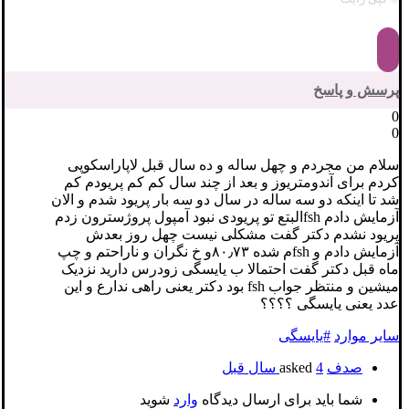
پرسش و پاسخ
0
0
سلام من مجردم و چهل ساله و ده سال قبل لاپاراسکوپی
کردم برای آندومتریوز و بعد از چند سال کم کم پریودم کم
شد تا اینکه دو سه ساله در سال دو سه بار پریود شدم و الان
آزمایش دادم fshالبتع تو پریودی نبود آمپول پروژسترون زدم
پریود نشدم دکتر گفت مشکلی نیست چهل روز بعدش
آزمایش دادم و fshم شده ۸۰٫۷۳و خ نگران و ناراحتم و چپ
ماه قبل دکتر گفت احتمالا ب یایسگی زودرس دارید نزدیک
میشین و منتظر جواب fsh بود دکتر یعنی راهی ندارع و این
عدد یعنی یایسگی ؟؟؟؟
سایر موارد
#یایسگی
صدف
asked
4 سال قبل
شما باید برای ارسال دیدگاه
وارد
شوید