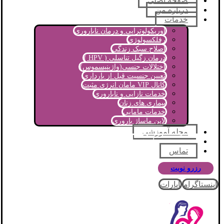
صفحه اصلی
درباره من
خدمات
اوریکولوتراپی و درمان ناباروری
رفلکسولوژی
اصلاح سبک زندگی
درمان زگیل تناسلی ( HPV )
اختلالات جنسی(واژینیسموس)
تعیین جنسیت قبل از بارداری
کانال VIP مامان انرژی مثبت
خدمات نازایی و ناباروری
بیماری های زنان
خدمات مامایی
لاین ماساژ باروری
مجله آموزشی
پرسش و پاسخ
تماس
رزرو نوبت
اینستاگرام
آپارات