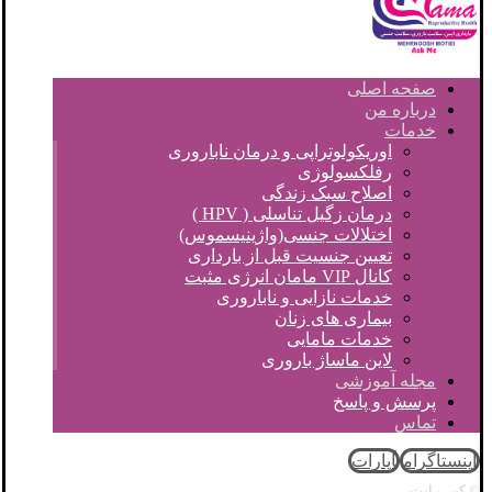
صفحه اصلی
درباره من
خدمات
اوریکولوتراپی و درمان ناباروری
رفلکسولوژی
اصلاح سبک زندگی
درمان زگیل تناسلی ( HPV )
اختلالات جنسی(واژینیسموس)
تعیین جنسیت قبل از بارداری
کانال VIP مامان انرژی مثبت
خدمات نازایی و ناباروری
بیماری های زنان
خدمات مامایی
لاین ماساژ باروری
مجله آموزشی
پرسش و پاسخ
تماس
اینستاگرام
آپارات
© کپی رایت