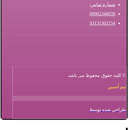
شماره تماس
:
09902346039
03131302154
© کلیه حقوق محفوظ می باشد.
تیم آنسین
طراحی شده توسط