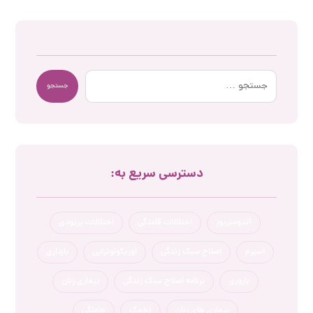
جستجو
دسترسی سریع به:
آندومتریوز
اختلالات قاعدگی
اختلالات پریودی
اسپرم
اصلاح سبک زندگی
اوریکولوتراپی
بارداری
باروری
برنامه اصلاح سبک زندگی
بیماری زنان
بیماری های زنان
تخمک
حاملگی