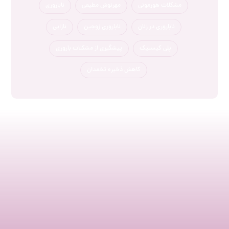
مشکلات هورمونی
مهرنوش مطیعی
ناباروری
ناباروری در زنان
ناباروری زوجین
نازایی
پلی کیستیک
پیشگیری از مشکلات باروری
کاهش ذخیره تخمدان