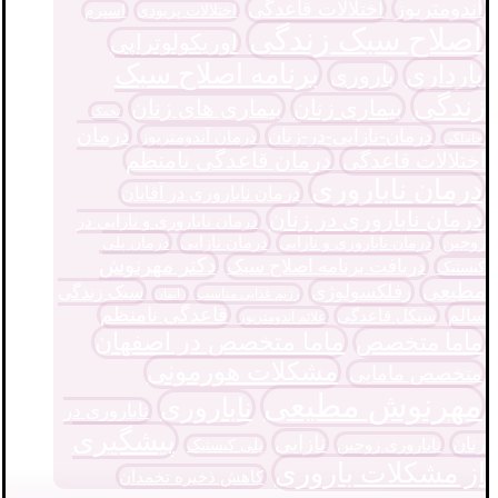
آندومتریوز
اختلالات قاعدگی
اختلالات پریودی
اسپرم
اصلاح سبک زندگی
اوریکولوتراپی
برنامه اصلاح سبک
بارداری
باروری
زندگی
بیماری زنان
بیماری های زنان
تخمک
درمان
درمان-نازایی-در-زنان
درمان آندومتریوز
حاملگی
درمان قاعدگی نامنظم
اختلالات قاعدگی
درمان ناباروری
درمان ناباروری در آقایان
درمان ناباروری در زنان
درمان ناباروری و نارایی در
درمان نازایی
زوجین
درمان پلی
درمان ناباروری و نازایی
دکتر مهرنوش
دریافت برنامه اصلاح سبک
کیستیک
مطیعی
رفلکسولوژی
سبک زندگی
رژیم غذایی مناسب
زایمان
قاعدگی نامنظم
سالم
سیکل قاعدگی
علائم آندومتریوز
ماما متخصص در اصفهان
ماما متخصص
مشکلات هورمونی
متخصص مامایی
مهرنوش مطیعی
ناباروری
ناباروری در
پیشگیری
نازایی
زنان
ناباروری زوجین
پلی کیستیک
از مشکلات باروری
کاهش ذخیره تخمدان