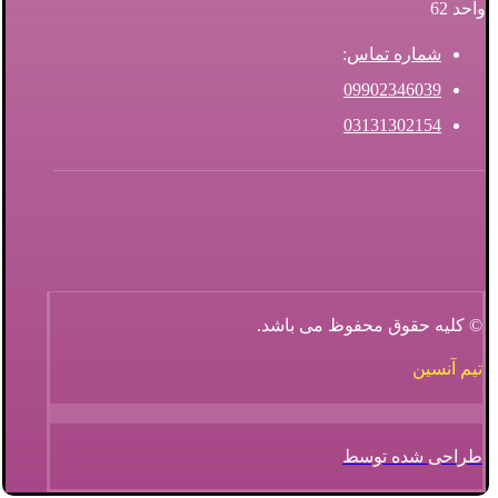
واحد 62
شماره تماس
:
09902346039
03131302154
© کلیه حقوق محفوظ می باشد.
تیم آنسین
طراحی شده توسط