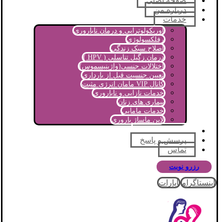
صفحه اصلی
درباره من
خدمات
اوریکولوتراپی و درمان ناباروری
رفلکسولوژی
اصلاح سبک زندگی
درمان زگیل تناسلی ( HPV )
اختلالات جنسی(واژینیسموس)
تعیین جنسیت قبل از بارداری
کانال VIP مامان انرژی مثبت
خدمات نازایی و ناباروری
بیماری های زنان
خدمات مامایی
لاین ماساژ باروری
مجله آموزشی
پرسش و پاسخ
تماس
رزرو نوبت
اینستاگرام
آپارات