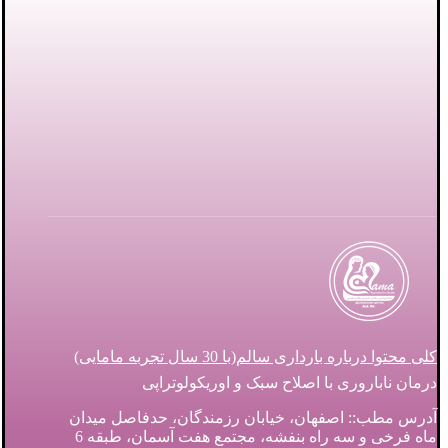
کلی محتوا درباره بارداری سالم(با 30 سال تجربه مامایی)
درمان ناباروری با اصلاح سبک و اوریکولوتراپی
آدرس مطب:: اصفهان، خیابان رزمندگان، حدفاصل میدان
ماه فرخی و سه راه بنفشه، مجتمع هفت آسمان، طبقه 6