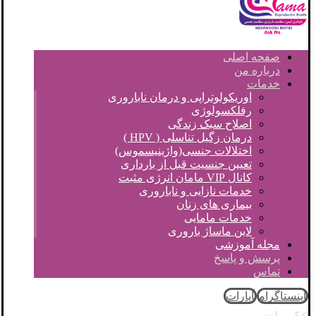
صفحه اصلی
درباره من
خدمات
اوریکولوتراپی و درمان ناباروری
رفلکسولوژی
اصلاح سبک زندگی
درمان زگیل تناسلی ( HPV )
اختلالات جنسی(واژینیسموس)
تعیین جنسیت قبل از بارداری
کانال VIP مامان انرژی مثبت
خدمات نازایی و ناباروری
بیماری های زنان
خدمات مامایی
لاین ماساژ باروری
مجله آموزشی
پرسش و پاسخ
تماس
اینستاگرام
آپارات
© کپی رایت