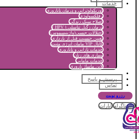
خدمات
اوریکولوتراپی و درمان ناباروری
رفلکسولوژی
اصلاح سبک زندگی
درمان زگیل تناسلی ( HPV )
اختلالات جنسی(واژینیسموس)
تعیین جنسیت قبل از بارداری
کانال VIP مامان انرژی مثبت
خدمات نازایی و ناباروری
بیماری های زنان
خدمات مامایی
لاین ماساژ باروری
مجله آموزشی
پرسش و پاسخ
تماس
رزرو نوبت
اینستاگرام
آپارات