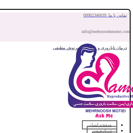
تماس با ما: 09902346039
info@mehrnooshmotiei.com
درمان ناباروری و نازایی با مهرنوش مطیعی
صفحه اصلی
درباره من