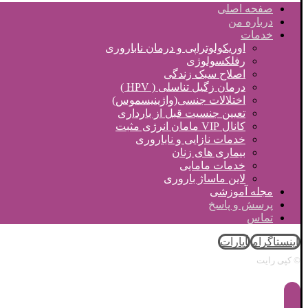
صفحه اصلی
درباره من
خدمات
اوریکولوتراپی و درمان ناباروری
رفلکسولوژی
اصلاح سبک زندگی
درمان زگیل تناسلی ( HPV )
اختلالات جنسی(واژینیسموس)
تعیین جنسیت قبل از بارداری
کانال VIP مامان انرژی مثبت
خدمات نازایی و ناباروری
بیماری های زنان
خدمات مامایی
لاین ماساژ باروری
مجله آموزشی
پرسش و پاسخ
تماس
اینستاگرام
آپارات
© کپی رایت