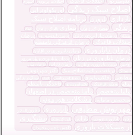
آندومتریوز
اختلالات قاعدگی
اختلالات پریودی
اسپرم
اصلاح سبک زندگی
اوریکولوتراپی
برنامه اصلاح سبک
بارداری
باروری
زندگی
بیماری زنان
بیماری های زنان
تخمک
درمان
درمان-نازایی-در-زنان
درمان آندومتریوز
حاملگی
درمان قاعدگی نامنظم
اختلالات قاعدگی
درمان ناباروری
درمان ناباروری در آقایان
درمان ناباروری در زنان
درمان ناباروری و نارایی در
درمان نازایی
زوجین
درمان پلی
درمان ناباروری و نازایی
دکتر مهرنوش
دریافت برنامه اصلاح سبک
کیستیک
مطیعی
رفلکسولوژی
سبک زندگی
رژیم غذایی مناسب
زایمان
قاعدگی نامنظم
سالم
سیکل قاعدگی
علائم آندومتریوز
ماما متخصص در اصفهان
ماما متخصص
مشکلات هورمونی
متخصص مامایی
مهرنوش مطیعی
ناباروری
ناباروری در
پیشگیری
نازایی
زنان
ناباروری زوجین
پلی کیستیک
از مشکلات باروری
کاهش ذخیره تخمدان