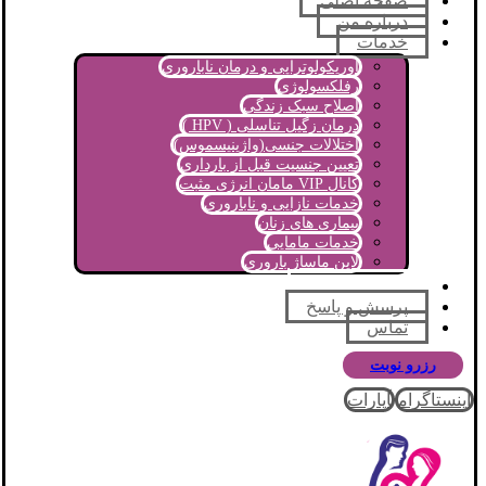
صفحه اصلی
درباره من
خدمات
اوریکولوتراپی و درمان ناباروری
رفلکسولوژی
اصلاح سبک زندگی
درمان زگیل تناسلی ( HPV )
اختلالات جنسی(واژینیسموس)
تعیین جنسیت قبل از بارداری
کانال VIP مامان انرژی مثبت
خدمات نازایی و ناباروری
بیماری های زنان
خدمات مامایی
لاین ماساژ باروری
مجله آموزشی
پرسش و پاسخ
تماس
رزرو نوبت
اینستاگرام
آپارات