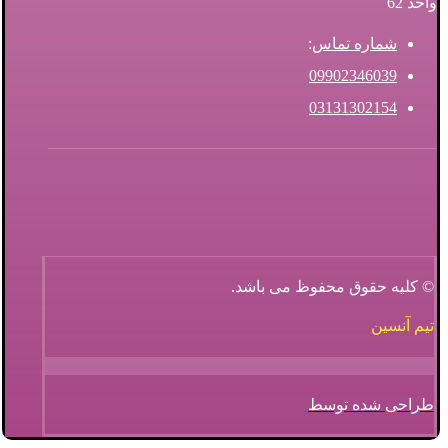
واحد 62
شماره تماس
:
09902346039
03131302154
© کلیه حقوق محفوظ می باشد.
تیم آنسین
طراحی شده توسط