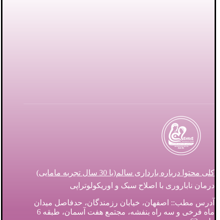
کلی محتوا درباره بارداری سالم(با 30 سال تجربه مامایی)
درمان ناباروری با اصلاح سبک و اوریکولوتراپی
آدرس مطب:: اصفهان، خیابان رزمندگان، حدفاصل میدان
ماه فرخی و سه راه بنفشه، مجتمع هفت آسمان، طبقه 6