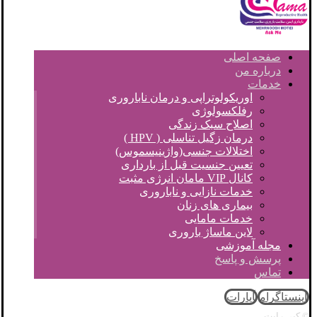
صفحه اصلی
درباره من
خدمات
اوریکولوتراپی و درمان ناباروری
رفلکسولوژی
اصلاح سبک زندگی
درمان زگیل تناسلی ( HPV )
اختلالات جنسی(واژینیسموس)
تعیین جنسیت قبل از بارداری
کانال VIP مامان انرژی مثبت
خدمات نازایی و ناباروری
بیماری های زنان
خدمات مامایی
لاین ماساژ باروری
مجله آموزشی
پرسش و پاسخ
تماس
اینستاگرام
آپارات
© کپی رایت