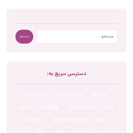
جستجو
دسترسی سریع به:
آندومتریوز
اختلالات قاعدگی
اختلالات پریودی
اسپرم
اصلاح سبک زندگی
اوریکولوتراپی
بارداری
باروری
برنامه اصلاح سبک زندگی
بیماری زنان
بیماری های زنان
تخمک
حاملگی