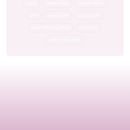
مشکلات هورمونی
مهرنوش مطیعی
ناباروری
ناباروری در زنان
ناباروری زوجین
نازایی
پلی کیستیک
پیشگیری از مشکلات باروری
کاهش ذخیره تخمدان