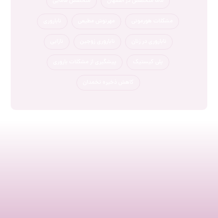
ماما متخصص در اصفهان
متخصص مامایی
مشکلات هورمونی
مهرنوش مطیعی
ناباروری
ناباروری در زنان
ناباروری زوجین
نازایی
پلی کیستیک
پیشگیری از مشکلات باروری
کاهش ذخیره تخمدان