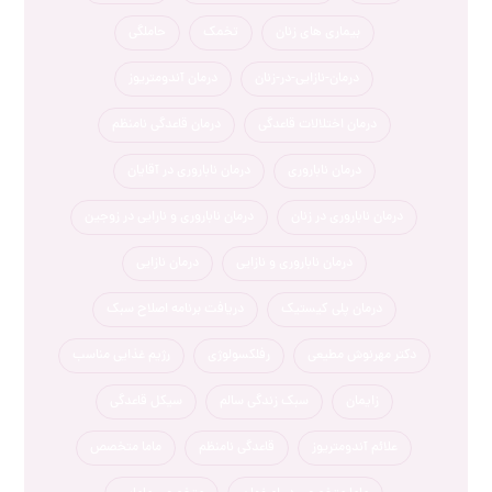
بیماری های زنان
تخمک
حاملگی
درمان-نازایی-در-زنان
درمان آندومتریوز
درمان اختلالات قاعدگی
درمان قاعدگی نامنظم
درمان ناباروری
درمان ناباروری در آقایان
درمان ناباروری در زنان
درمان ناباروری و نارایی در زوجین
درمان ناباروری و نازایی
درمان نازایی
درمان پلی کیستیک
دریافت برنامه اصلاح سبک
دکتر مهرنوش مطیعی
رفلکسولوژی
رژیم غذایی مناسب
زایمان
سبک زندگی سالم
سیکل قاعدگی
علائم آندومتریوز
قاعدگی نامنظم
ماما متخصص