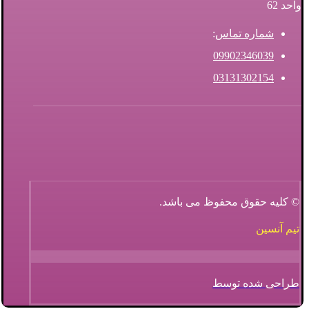
واحد 62
شماره تماس
:
09902346039
03131302154
© کلیه حقوق محفوظ می باشد.
تیم آنسین
طراحی شده توسط