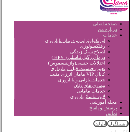
صفحه اصلی
درباره من
خدمات
اوریکولوتراپی و درمان ناباروری
رفلکسولوژی
اصلاح سبک زندگی
درمان زگیل تناسلی ( HPV )
اختلالات جنسی(واژینیسموس)
تعیین جنسیت قبل از بارداری
کانال VIP مامان انرژی مثبت
خدمات نازایی و ناباروری
بیماری های زنان
خدمات مامایی
لاین ماساژ باروری
مجله آموزشی
پرسش و پاسخ
تماس
اینستاگرام
آپارات
© کپی رایت