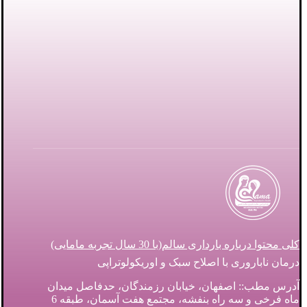
کلی محتوا درباره بارداری سالم(با 30 سال تجربه مامایی)
درمان ناباروری با اصلاح سبک و اوریکولوتراپی
آدرس مطب:: اصفهان، خیابان رزمندگان، حدفاصل میدان
ماه فرخی و سه راه بنفشه، مجتمع هفت آسمان، طبقه 6