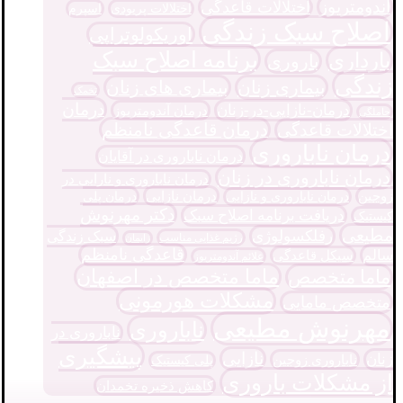
آندومتریوز
اختلالات قاعدگی
اختلالات پریودی
اسپرم
اصلاح سبک زندگی
اوریکولوتراپی
برنامه اصلاح سبک
بارداری
باروری
زندگی
بیماری زنان
بیماری های زنان
تخمک
درمان
درمان-نازایی-در-زنان
درمان آندومتریوز
حاملگی
درمان قاعدگی نامنظم
اختلالات قاعدگی
درمان ناباروری
درمان ناباروری در آقایان
درمان ناباروری در زنان
درمان ناباروری و نارایی در
درمان نازایی
زوجین
درمان پلی
درمان ناباروری و نازایی
دکتر مهرنوش
دریافت برنامه اصلاح سبک
کیستیک
مطیعی
رفلکسولوژی
سبک زندگی
رژیم غذایی مناسب
زایمان
قاعدگی نامنظم
سالم
سیکل قاعدگی
علائم آندومتریوز
ماما متخصص در اصفهان
ماما متخصص
مشکلات هورمونی
متخصص مامایی
مهرنوش مطیعی
ناباروری
ناباروری در
پیشگیری
نازایی
زنان
ناباروری زوجین
پلی کیستیک
از مشکلات باروری
کاهش ذخیره تخمدان