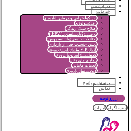
صفحه اصلی
درباره من
خدمات
اوریکولوتراپی و درمان ناباروری
رفلکسولوژی
اصلاح سبک زندگی
درمان زگیل تناسلی ( HPV )
اختلالات جنسی(واژینیسموس)
تعیین جنسیت قبل از بارداری
کانال VIP مامان انرژی مثبت
خدمات نازایی و ناباروری
بیماری های زنان
خدمات مامایی
لاین ماساژ باروری
مجله آموزشی
پرسش و پاسخ
تماس
رزرو نوبت
اینستاگرام
آپارات