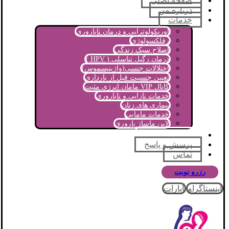
صفحه اصلی
درباره من
خدمات
اوریکولوتراپی و درمان ناباروری
رفلکسولوژی
اصلاح سبک زندگی
درمان زگیل تناسلی ( HPV )
اختلالات جنسی(واژینیسموس)
تعیین جنسیت قبل از بارداری
کانال VIP مامان انرژی مثبت
خدمات نازایی و ناباروری
بیماری های زنان
خدمات مامایی
لاین ماساژ باروری
مجله آموزشی
پرسش و پاسخ
تماس
رزرو نوبت
اینستاگرام
آپارات