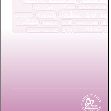
مشکلات هورمونی
متخصص مامایی
مهرنوش مطیعی
ناباروری
ناباروری در
پیشگیری
نازایی
زنان
ناباروری زوجین
پلی کیستیک
از مشکلات باروری
کاهش ذخیره تخمدان