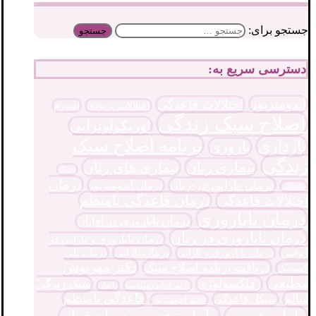
جستجو برای:
دسترسی سریع به:
آندومتریوز
اختلالات قاعدگی
اختلالات پریودی
اسپرم
اصلاح سبک زندگی
اوریکولوتراپی
برنامه اصلاح سبک
بارداری
باروری
زندگی
بیماری زنان
بیماری های زنان
تخمک
درمان
درمان-نازایی-در-زنان
درمان آندومتریوز
حاملگی
درمان قاعدگی نامنظم
اختلالات قاعدگی
درمان ناباروری
درمان ناباروری در آقایان
درمان ناباروری در زنان
درمان ناباروری و نارایی در
درمان نازایی
زوجین
درمان پلی
درمان ناباروری و نازایی
دکتر مهرنوش
دریافت برنامه اصلاح سبک
کیستیک
مطیعی
رفلکسولوژی
سبک زندگی
رژیم غذایی مناسب
زایمان
قاعدگی نامنظم
سالم
سیکل قاعدگی
علائم آندومتریوز
ماما متخصص در اصفهان
ماما متخصص