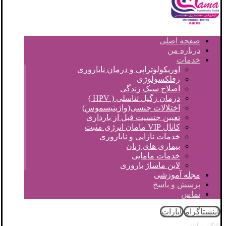
صفحه اصلی
درباره من
خدمات
اوریکولوتراپی و درمان ناباروری
رفلکسولوژی
اصلاح سبک زندگی
درمان زگیل تناسلی ( HPV )
اختلالات جنسی(واژینیسموس)
تعیین جنسیت قبل از بارداری
کانال VIP مامان انرژی مثبت
خدمات نازایی و ناباروری
بیماری های زنان
خدمات مامایی
لاین ماساژ باروری
مجله آموزشی
پرسش و پاسخ
تماس
اینستاگرام
آپارات
© کپی رایت