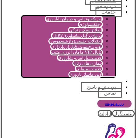
صفحه اصلی
درباره من
خدمات
اوریکولوتراپی و درمان ناباروری
رفلکسولوژی
اصلاح سبک زندگی
درمان زگیل تناسلی ( HPV )
اختلالات جنسی(واژینیسموس)
تعیین جنسیت قبل از بارداری
کانال VIP مامان انرژی مثبت
خدمات نازایی و ناباروری
بیماری های زنان
خدمات مامایی
لاین ماساژ باروری
مجله آموزشی
پرسش و پاسخ
تماس
رزرو نوبت
اینستاگرام
آپارات