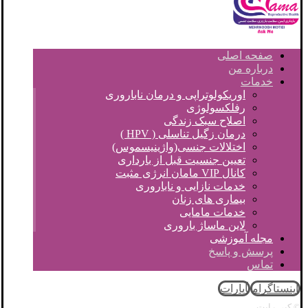
صفحه اصلی
درباره من
خدمات
اوریکولوتراپی و درمان ناباروری
رفلکسولوژی
اصلاح سبک زندگی
درمان زگیل تناسلی ( HPV )
اختلالات جنسی(واژینیسموس)
تعیین جنسیت قبل از بارداری
کانال VIP مامان انرژی مثبت
خدمات نازایی و ناباروری
بیماری های زنان
خدمات مامایی
لاین ماساژ باروری
مجله آموزشی
پرسش و پاسخ
تماس
اینستاگرام
آپارات
© کپی رایت