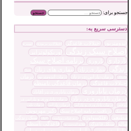
جستجو برای:
دسترسی سریع به:
آندومتریوز
اختلالات قاعدگی
اختلالات پریودی
اسپرم
اصلاح سبک زندگی
اوریکولوتراپی
برنامه اصلاح سبک
بارداری
باروری
زندگی
بیماری زنان
بیماری های زنان
تخمک
درمان
درمان-نازایی-در-زنان
درمان آندومتریوز
حاملگی
درمان قاعدگی نامنظم
اختلالات قاعدگی
درمان ناباروری
درمان ناباروری در آقایان
درمان ناباروری در زنان
درمان ناباروری و نارایی در
درمان نازایی
زوجین
درمان پلی
درمان ناباروری و نازایی
دکتر مهرنوش
دریافت برنامه اصلاح سبک
کیستیک
مطیعی
رفلکسولوژی
سبک زندگی
رژیم غذایی مناسب
زایمان
قاعدگی نامنظم
سالم
سیکل قاعدگی
علائم آندومتریوز
ماما متخصص در اصفهان
ماما متخصص