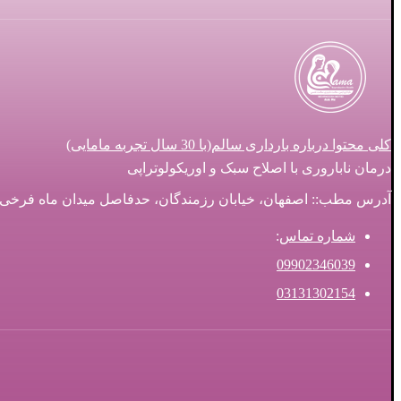
کلی محتوا درباره بارداری سالم(با 30 سال تجربه مامایی)
درمان ناباروری با اصلاح سبک و اوریکولوتراپی
آدرس مطب:: اصفهان، خیابان رزمندگان، حدفاصل میدان ماه فرخی و سه ر
شماره تماس
:
09902346039
03131302154