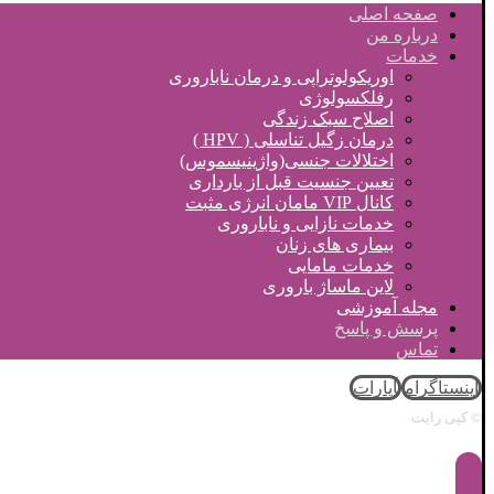
صفحه اصلی
درباره من
خدمات
اوریکولوتراپی و درمان ناباروری
رفلکسولوژی
اصلاح سبک زندگی
درمان زگیل تناسلی ( HPV )
اختلالات جنسی(واژینیسموس)
تعیین جنسیت قبل از بارداری
کانال VIP مامان انرژی مثبت
خدمات نازایی و ناباروری
بیماری های زنان
خدمات مامایی
لاین ماساژ باروری
مجله آموزشی
پرسش و پاسخ
تماس
اینستاگرام
آپارات
© کپی رایت