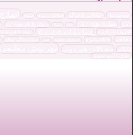
اصلاح
آندومتریوز
اختلالات قاعدگی
اختلالات پریودی
اسپرم
زنان
بیماری های زنان
درمان-نازایی-در-زنان
د
تخمک
حاملگی
درمان ناباروری در زنان
ناباروری در آقایان
درمان ناباروری و 
مطیعی
رفلکسولوژی
سبک زندگی سالم
س
رژیم غذایی مناسب
زایمان
مهرنوش مطیعی
مشکلات هورمونی
مامایی
کاهش ذخیره تخمدان