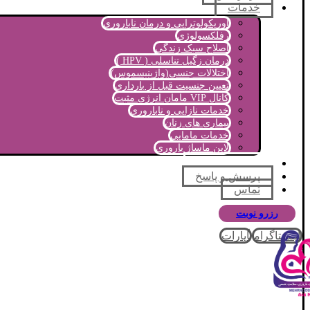
خدمات
اوریکولوتراپی و درمان ناباروری
رفلکسولوژی
اصلاح سبک زندگی
درمان زگیل تناسلی ( HPV )
اختلالات جنسی(واژینیسموس)
تعیین جنسیت قبل از بارداری
کانال VIP مامان انرژی مثبت
خدمات نازایی و ناباروری
بیماری های زنان
خدمات مامایی
لاین ماساژ باروری
مجله آموزشی
پرسش و پاسخ
تماس
رزرو نوبت
اینستاگرام
آپارات