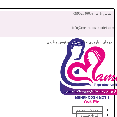
تماس با ما: 09902346039
info@mehrnooshmotiei.com
درمان ناباروری و نازایی با مهرنوش مطیعی
صفحه اصلی
درباره من