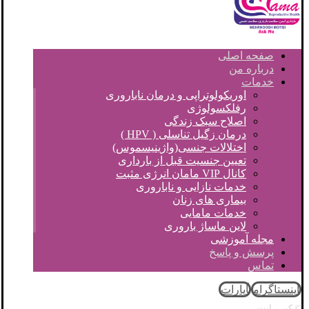
صفحه اصلی
درباره من
خدمات
اوریکولوتراپی و درمان ناباروری
رفلکسولوژی
اصلاح سبک زندگی
درمان زگیل تناسلی ( HPV )
اختلالات جنسی(واژینیسموس)
تعیین جنسیت قبل از بارداری
کانال VIP مامان انرژی مثبت
خدمات نازایی و ناباروری
بیماری های زنان
خدمات مامایی
لاین ماساژ باروری
مجله آموزشی
پرسش و پاسخ
تماس
اینستاگرام
آپارات
© کپی رایت