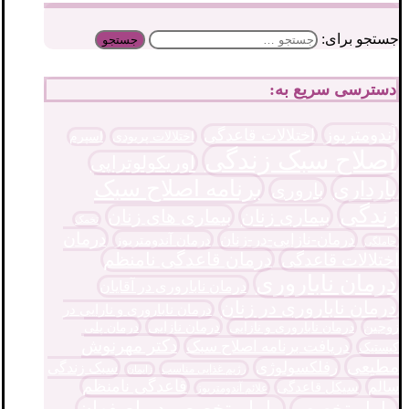
جستجو برای:
دسترسی سریع به:
آندومتریوز
اختلالات قاعدگی
اختلالات پریودی
اسپرم
اصلاح سبک زندگی
اوریکولوتراپی
برنامه اصلاح سبک
بارداری
باروری
زندگی
بیماری زنان
بیماری های زنان
تخمک
درمان
درمان-نازایی-در-زنان
درمان آندومتریوز
حاملگی
درمان قاعدگی نامنظم
اختلالات قاعدگی
درمان ناباروری
درمان ناباروری در آقایان
درمان ناباروری در زنان
درمان ناباروری و نارایی در
درمان نازایی
زوجین
درمان پلی
درمان ناباروری و نازایی
دکتر مهرنوش
دریافت برنامه اصلاح سبک
کیستیک
مطیعی
رفلکسولوژی
سبک زندگی
رژیم غذایی مناسب
زایمان
قاعدگی نامنظم
سالم
سیکل قاعدگی
علائم آندومتریوز
ماما متخصص در اصفهان
ماما متخصص