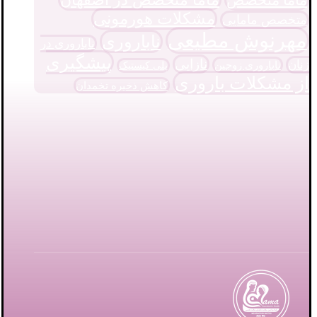
مشکلات هورمونی
متخصص مامایی
مهرنوش مطیعی
ناباروری
ناباروری در
پیشگیری
نازایی
زنان
ناباروری زوجین
پلی کیستیک
از مشکلات باروری
کاهش ذخیره تخمدان