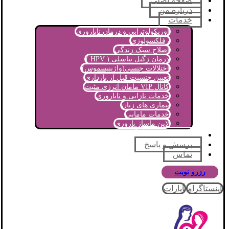
صفحه اصلی
درباره من
خدمات
اوریکولوتراپی و درمان ناباروری
رفلکسولوژی
اصلاح سبک زندگی
درمان زگیل تناسلی ( HPV )
اختلالات جنسی(واژینیسموس)
تعیین جنسیت قبل از بارداری
کانال VIP مامان انرژی مثبت
خدمات نازایی و ناباروری
بیماری های زنان
خدمات مامایی
لاین ماساژ باروری
مجله آموزشی
پرسش و پاسخ
تماس
رزرو نوبت
اینستاگرام
آپارات