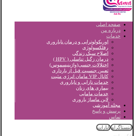
صفحه اصلی
درباره من
خدمات
اوریکولوتراپی و درمان ناباروری
رفلکسولوژی
اصلاح سبک زندگی
درمان زگیل تناسلی ( HPV )
اختلالات جنسی(واژینیسموس)
تعیین جنسیت قبل از بارداری
کانال VIP مامان انرژی مثبت
خدمات نازایی و ناباروری
بیماری های زنان
خدمات مامایی
لاین ماساژ باروری
مجله آموزشی
پرسش و پاسخ
تماس
اینستاگرام
آپارات
© کپی رایت