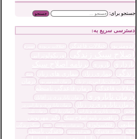
جستجو برای:
دسترسی سریع به:
آندومتریوز
اختلالات قاعدگی
اختلالات پریودی
اسپرم
اصلاح سبک زندگی
اوریکولوتراپی
برنامه اصلاح سبک
بارداری
باروری
زندگی
بیماری زنان
بیماری های زنان
تخمک
درمان
درمان-نازایی-در-زنان
درمان آندومتریوز
حاملگی
درمان قاعدگی نامنظم
اختلالات قاعدگی
درمان ناباروری
درمان ناباروری در آقایان
درمان ناباروری در زنان
درمان ناباروری و نارایی در
درمان نازایی
زوجین
درمان پلی
درمان ناباروری و نازایی
دکتر مهرنوش
دریافت برنامه اصلاح سبک
کیستیک
مطیعی
رفلکسولوژی
سبک زندگی
رژیم غذایی مناسب
زایمان
قاعدگی نامنظم
سالم
سیکل قاعدگی
علائم آندومتریوز
ماما متخصص در اصفهان
ماما متخصص