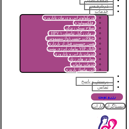
صفحه اصلی
درباره من
خدمات
اوریکولوتراپی و درمان ناباروری
رفلکسولوژی
اصلاح سبک زندگی
درمان زگیل تناسلی ( HPV )
اختلالات جنسی(واژینیسموس)
تعیین جنسیت قبل از بارداری
کانال VIP مامان انرژی مثبت
خدمات نازایی و ناباروری
بیماری های زنان
خدمات مامایی
لاین ماساژ باروری
مجله آموزشی
پرسش و پاسخ
تماس
رزرو نوبت
اینستاگرام
آپارات