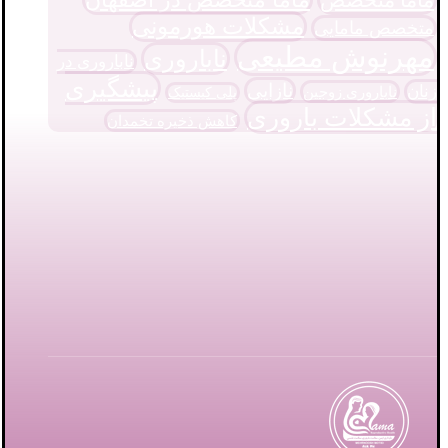
مشکلات هورمونی
متخصص مامایی
مهرنوش مطیعی
ناباروری
ناباروری در
پیشگیری
نازایی
زنان
ناباروری زوجین
پلی کیستیک
از مشکلات باروری
کاهش ذخیره تخمدان