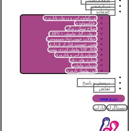
صفحه اصلی
درباره من
خدمات
اوریکولوتراپی و درمان ناباروری
رفلکسولوژی
اصلاح سبک زندگی
درمان زگیل تناسلی ( HPV )
اختلالات جنسی(واژینیسموس)
تعیین جنسیت قبل از بارداری
کانال VIP مامان انرژی مثبت
خدمات نازایی و ناباروری
بیماری های زنان
خدمات مامایی
لاین ماساژ باروری
مجله آموزشی
پرسش و پاسخ
تماس
رزرو نوبت
اینستاگرام
آپارات