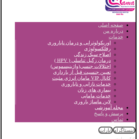
صفحه اصلی
درباره من
خدمات
اوریکولوتراپی و درمان ناباروری
رفلکسولوژی
اصلاح سبک زندگی
درمان زگیل تناسلی ( HPV )
اختلالات جنسی(واژینیسموس)
تعیین جنسیت قبل از بارداری
کانال VIP مامان انرژی مثبت
خدمات نازایی و ناباروری
بیماری های زنان
خدمات مامایی
لاین ماساژ باروری
مجله آموزشی
پرسش و پاسخ
تماس
اینستاگرام
آپارات
© کپی رایت