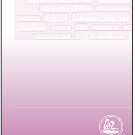
مشکلات هورمونی
متخصص مامایی
مهرنوش مطیعی
ناباروری
ناباروری در
پیشگیری
نازایی
زنان
ناباروری زوجین
پلی کیستیک
از مشکلات باروری
کاهش ذخیره تخمدان