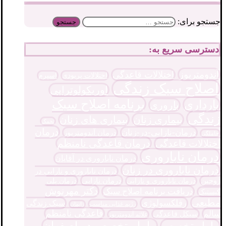
جستجو برای:
دسترسی سریع به:
آندومتریوز
اختلالات قاعدگی
اختلالات پریودی
اسپرم
اصلاح سبک زندگی
اوریکولوتراپی
برنامه اصلاح سبک
بارداری
باروری
زندگی
بیماری زنان
بیماری های زنان
تخمک
درمان
درمان-نازایی-در-زنان
درمان آندومتریوز
حاملگی
درمان قاعدگی نامنظم
اختلالات قاعدگی
درمان ناباروری
درمان ناباروری در آقایان
درمان ناباروری در زنان
درمان ناباروری و نارایی در
درمان نازایی
زوجین
درمان پلی
درمان ناباروری و نازایی
دکتر مهرنوش
دریافت برنامه اصلاح سبک
کیستیک
مطیعی
رفلکسولوژی
سبک زندگی
رژیم غذایی مناسب
زایمان
قاعدگی نامنظم
سالم
سیکل قاعدگی
علائم آندومتریوز
ماما متخصص در اصفهان
ماما متخصص