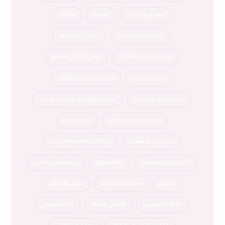
بیماری های زنان
تخمک
حاملگی
درمان-نازایی-در-زنان
درمان آندومتریوز
درمان اختلالات قاعدگی
درمان قاعدگی نامنظم
درمان ناباروری
درمان ناباروری در آقایان
درمان ناباروری در زنان
درمان ناباروری و نارایی در زوجین
درمان ناباروری و نازایی
درمان نازایی
درمان پلی کیستیک
دریافت برنامه اصلاح سبک
دکتر مهرنوش مطیعی
رفلکسولوژی
رژیم غذایی مناسب
زایمان
سبک زندگی سالم
سیکل قاعدگی
علائم آندومتریوز
قاعدگی نامنظم
ماما متخصص