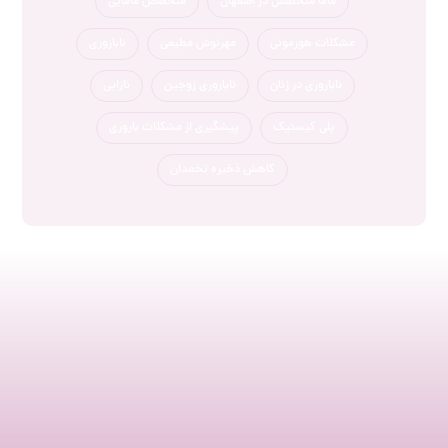
ماما متخصص در اصفهان
متخصص مامایی
مشکلات هورمونی
مهرنوش مطیعی
ناباروری
ناباروری در زنان
ناباروری زوجین
نازایی
پلی کیستیک
پیشگیری از مشکلات باروری
کاهش ذخیره تخمدان