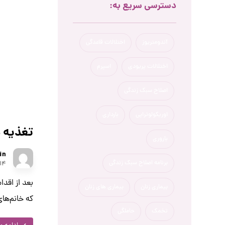
دسترسی سریع به:
آندومتریوز
اختلالات قاعدگی
اختلالات پریودی
اسپرم
اصلاح سبک زندگی
اوریکولوتراپی
بارداری
تغذیه د
باروری
in
برنامه اصلاح سبک زندگی
-۱۴
بعد از اقدا
بیماری زنان
بیماری های زنان
که خانم‌های
تخمک
حاملگی