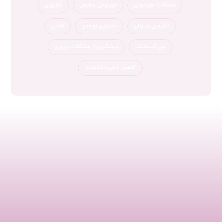
مشکلات هورمونی
مهرنوش مطیعی
ناباروری
ناباروری در زنان
ناباروری زوجین
نازایی
پلی کیستیک
پیشگیری از مشکلات باروری
کاهش ذخیره تخمدان