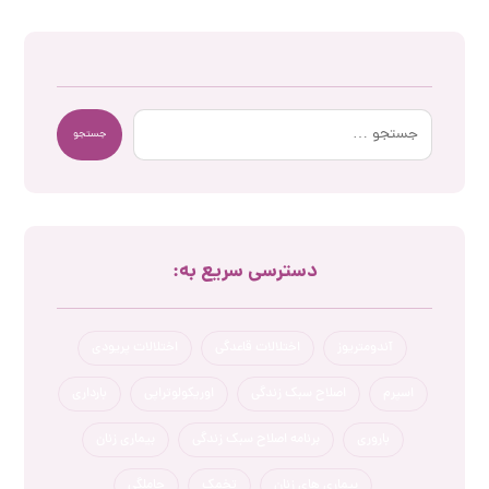
جستجو
دسترسی سریع به:
آندومتریوز
اختلالات قاعدگی
اختلالات پریودی
اسپرم
اصلاح سبک زندگی
اوریکولوتراپی
بارداری
باروری
برنامه اصلاح سبک زندگی
بیماری زنان
بیماری های زنان
تخمک
حاملگی