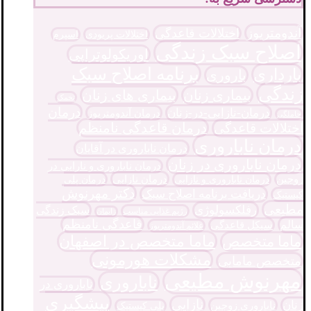
آندومتریوز
اختلالات قاعدگی
اختلالات پریودی
اسپرم
اصلاح سبک زندگی
اوریکولوتراپی
برنامه اصلاح سبک
بارداری
باروری
زندگی
بیماری زنان
بیماری های زنان
تخمک
درمان
درمان-نازایی-در-زنان
درمان آندومتریوز
حاملگی
درمان قاعدگی نامنظم
اختلالات قاعدگی
درمان ناباروری
درمان ناباروری در آقایان
درمان ناباروری در زنان
درمان ناباروری و نارایی در
درمان نازایی
زوجین
درمان پلی
درمان ناباروری و نازایی
دکتر مهرنوش
دریافت برنامه اصلاح سبک
کیستیک
مطیعی
رفلکسولوژی
سبک زندگی
رژیم غذایی مناسب
زایمان
قاعدگی نامنظم
سالم
سیکل قاعدگی
علائم آندومتریوز
ماما متخصص در اصفهان
ماما متخصص
مشکلات هورمونی
متخصص مامایی
مهرنوش مطیعی
ناباروری
ناباروری در
پیشگیری
نازایی
زنان
ناباروری زوجین
پلی کیستیک