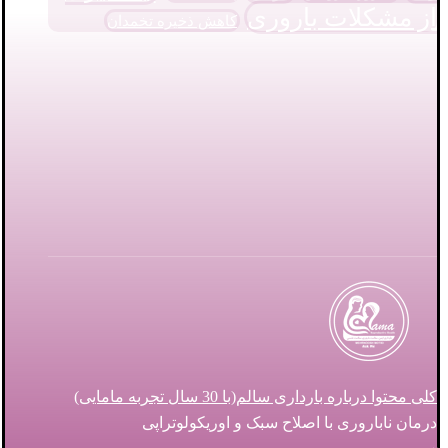
از مشکلات باروری
کاهش ذخیره تخمدان
کلی محتوا درباره بارداری سالم(با 30 سال تجربه مامایی)
درمان ناباروری با اصلاح سبک و اوریکولوتراپی