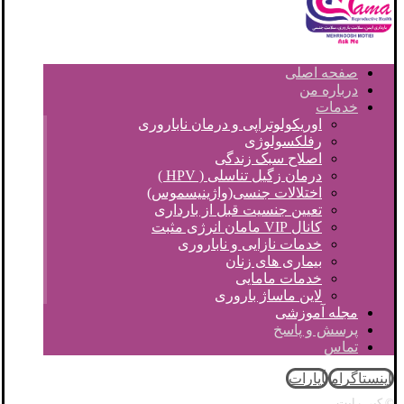
صفحه اصلی
درباره من
خدمات
اوریکولوتراپی و درمان ناباروری
رفلکسولوژی
اصلاح سبک زندگی
درمان زگیل تناسلی ( HPV )
اختلالات جنسی(واژینیسموس)
تعیین جنسیت قبل از بارداری
کانال VIP مامان انرژی مثبت
خدمات نازایی و ناباروری
بیماری های زنان
خدمات مامایی
لاین ماساژ باروری
مجله آموزشی
پرسش و پاسخ
تماس
اینستاگرام
آپارات
© کپی رایت