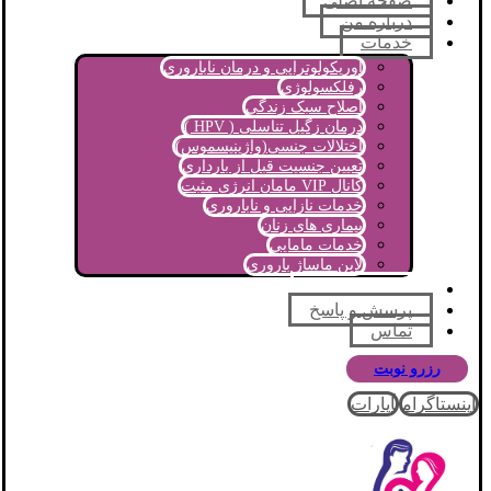
صفحه اصلی
درباره من
خدمات
اوریکولوتراپی و درمان ناباروری
رفلکسولوژی
اصلاح سبک زندگی
درمان زگیل تناسلی ( HPV )
اختلالات جنسی(واژینیسموس)
تعیین جنسیت قبل از بارداری
کانال VIP مامان انرژی مثبت
خدمات نازایی و ناباروری
بیماری های زنان
خدمات مامایی
لاین ماساژ باروری
مجله آموزشی
پرسش و پاسخ
تماس
رزرو نوبت
اینستاگرام
آپارات