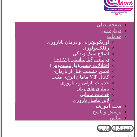
صفحه اصلی
درباره من
خدمات
اوریکولوتراپی و درمان ناباروری
رفلکسولوژی
اصلاح سبک زندگی
درمان زگیل تناسلی ( HPV )
اختلالات جنسی(واژینیسموس)
تعیین جنسیت قبل از بارداری
کانال VIP مامان انرژی مثبت
خدمات نازایی و ناباروری
بیماری های زنان
خدمات مامایی
لاین ماساژ باروری
مجله آموزشی
پرسش و پاسخ
تماس
اینستاگرام
آپارات
© کپی رایت