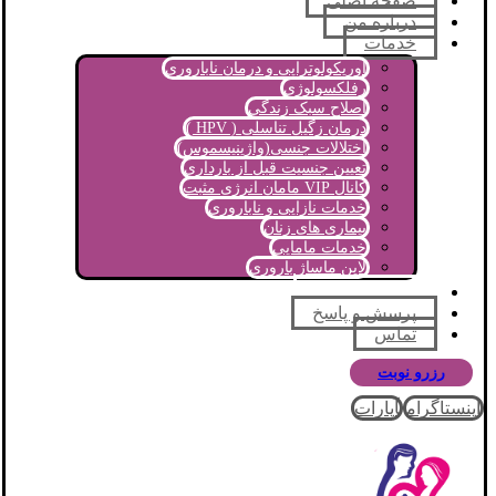
صفحه اصلی
درباره من
خدمات
اوریکولوتراپی و درمان ناباروری
رفلکسولوژی
اصلاح سبک زندگی
درمان زگیل تناسلی ( HPV )
اختلالات جنسی(واژینیسموس)
تعیین جنسیت قبل از بارداری
کانال VIP مامان انرژی مثبت
خدمات نازایی و ناباروری
بیماری های زنان
خدمات مامایی
لاین ماساژ باروری
مجله آموزشی
پرسش و پاسخ
تماس
رزرو نوبت
اینستاگرام
آپارات