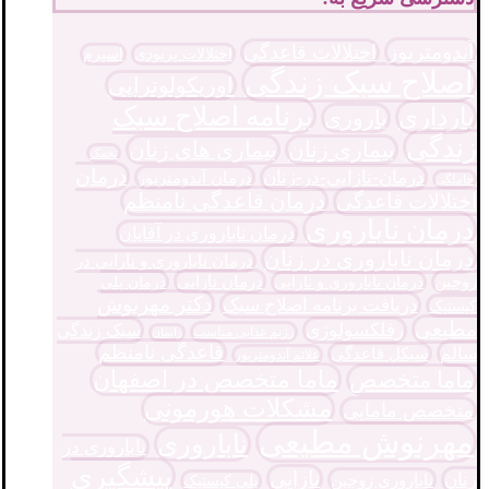
آندومتریوز
اختلالات قاعدگی
اختلالات پریودی
اسپرم
اصلاح سبک زندگی
اوریکولوتراپی
برنامه اصلاح سبک
بارداری
باروری
زندگی
بیماری زنان
بیماری های زنان
تخمک
درمان
درمان-نازایی-در-زنان
درمان آندومتریوز
حاملگی
درمان قاعدگی نامنظم
اختلالات قاعدگی
درمان ناباروری
درمان ناباروری در آقایان
درمان ناباروری در زنان
درمان ناباروری و نارایی در
درمان نازایی
زوجین
درمان پلی
درمان ناباروری و نازایی
دکتر مهرنوش
دریافت برنامه اصلاح سبک
کیستیک
مطیعی
رفلکسولوژی
سبک زندگی
رژیم غذایی مناسب
زایمان
قاعدگی نامنظم
سالم
سیکل قاعدگی
علائم آندومتریوز
ماما متخصص در اصفهان
ماما متخصص
مشکلات هورمونی
متخصص مامایی
مهرنوش مطیعی
ناباروری
ناباروری در
پیشگیری
نازایی
زنان
ناباروری زوجین
پلی کیستیک