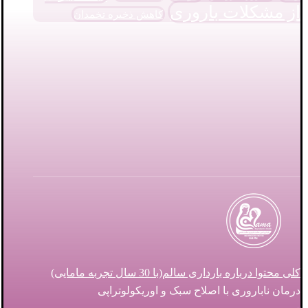
از مشکلات باروری
کاهش ذخیره تخمدان
کلی محتوا درباره بارداری سالم(با 30 سال تجربه مامایی)
درمان ناباروری با اصلاح سبک و اوریکولوتراپی