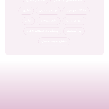
ماما متخصص در اصفهان
متخصص مامایی
مشکلات هورمونی
مهرنوش مطیعی
ناباروری
ناباروری در زنان
ناباروری زوجین
نازایی
پلی کیستیک
پیشگیری از مشکلات باروری
کاهش ذخیره تخمدان