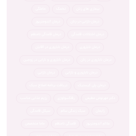
بیماری های زنان
تخمک
حاملگی
درمان-نازایی-در-زنان
درمان آندومتریوز
درمان اختلالات قاعدگی
درمان قاعدگی نامنظم
درمان ناباروری
درمان ناباروری در آقایان
درمان ناباروری در زنان
درمان ناباروری و نارایی در زوجین
درمان ناباروری و نازایی
درمان نازایی
درمان پلی کیستیک
دریافت برنامه اصلاح سبک
دکتر مهرنوش مطیعی
رفلکسولوژی
رژیم غذایی مناسب
زایمان
سبک زندگی سالم
سیکل قاعدگی
علائم آندومتریوز
قاعدگی نامنظم
ماما متخصص