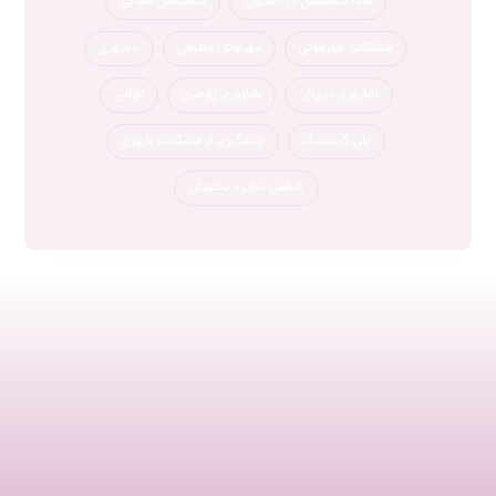
ماما متخصص در اصفهان
متخصص مامایی
مشکلات هورمونی
مهرنوش مطیعی
ناباروری
ناباروری در زنان
ناباروری زوجین
نازایی
پلی کیستیک
پیشگیری از مشکلات باروری
کاهش ذخیره تخمدان