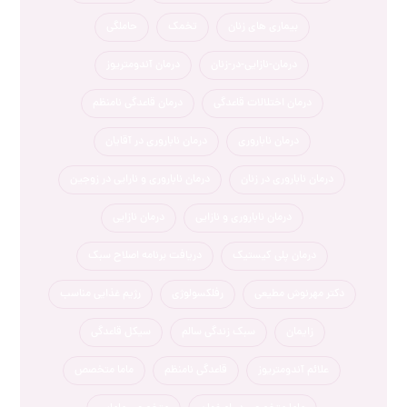
بیماری های زنان
تخمک
حاملگی
درمان-نازایی-در-زنان
درمان آندومتریوز
درمان اختلالات قاعدگی
درمان قاعدگی نامنظم
درمان ناباروری
درمان ناباروری در آقایان
درمان ناباروری در زنان
درمان ناباروری و نارایی در زوجین
درمان ناباروری و نازایی
درمان نازایی
درمان پلی کیستیک
دریافت برنامه اصلاح سبک
دکتر مهرنوش مطیعی
رفلکسولوژی
رژیم غذایی مناسب
زایمان
سبک زندگی سالم
سیکل قاعدگی
علائم آندومتریوز
قاعدگی نامنظم
ماما متخصص