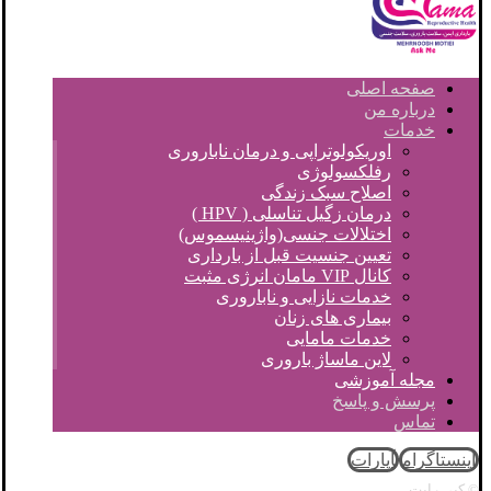
صفحه اصلی
درباره من
خدمات
اوریکولوتراپی و درمان ناباروری
رفلکسولوژی
اصلاح سبک زندگی
درمان زگیل تناسلی ( HPV )
اختلالات جنسی(واژینیسموس)
تعیین جنسیت قبل از بارداری
کانال VIP مامان انرژی مثبت
خدمات نازایی و ناباروری
بیماری های زنان
خدمات مامایی
لاین ماساژ باروری
مجله آموزشی
پرسش و پاسخ
تماس
اینستاگرام
آپارات
© کپی رایت