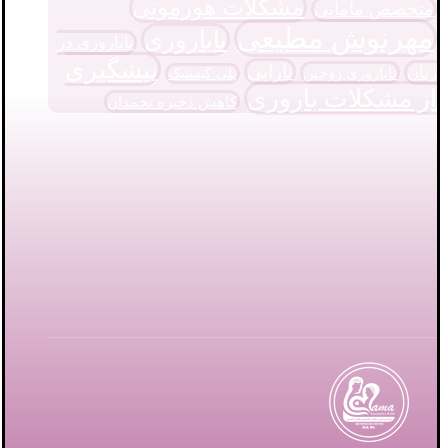
مشکلات هورمونی
متخصص مامایی
مهرنوش مطیعی
ناباروری
ناباروری در
پیشگیری
نازایی
زنان
ناباروری زوجین
پلی کیستیک
از مشکلات باروری
کاهش ذخیره تخمدان