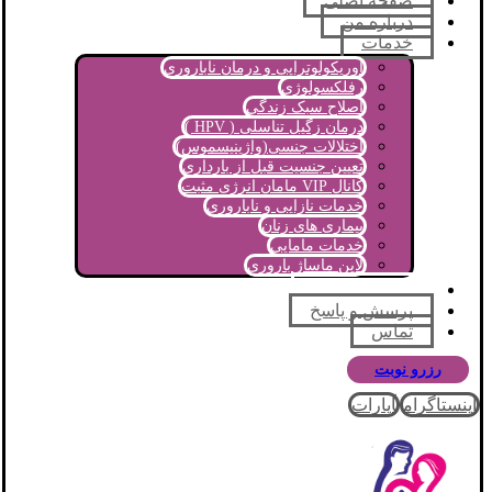
صفحه اصلی
درباره من
خدمات
اوریکولوتراپی و درمان ناباروری
رفلکسولوژی
اصلاح سبک زندگی
درمان زگیل تناسلی ( HPV )
اختلالات جنسی(واژینیسموس)
تعیین جنسیت قبل از بارداری
کانال VIP مامان انرژی مثبت
خدمات نازایی و ناباروری
بیماری های زنان
خدمات مامایی
لاین ماساژ باروری
مجله آموزشی
پرسش و پاسخ
تماس
رزرو نوبت
اینستاگرام
آپارات