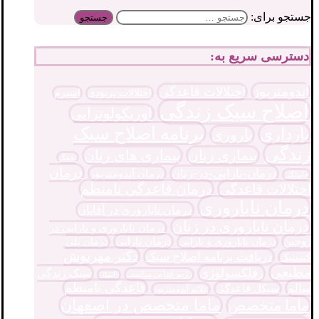
جستجو برای:
دسترسی سریع به:
آندومتریوز
اختلالات قاعدگی
اختلالات پریودی
اسپرم
اصلاح سبک زندگی
اوریکولوتراپی
برنامه اصلاح سبک
بارداری
باروری
زندگی
بیماری زنان
بیماری های زنان
تخمک
درمان
درمان-نازایی-در-زنان
درمان آندومتریوز
حاملگی
درمان قاعدگی نامنظم
اختلالات قاعدگی
درمان ناباروری
درمان ناباروری در آقایان
درمان ناباروری در زنان
درمان ناباروری و نارایی در
درمان نازایی
زوجین
درمان پلی
درمان ناباروری و نازایی
دکتر مهرنوش
دریافت برنامه اصلاح سبک
کیستیک
مطیعی
رفلکسولوژی
سبک زندگی
رژیم غذایی مناسب
زایمان
قاعدگی نامنظم
سالم
سیکل قاعدگی
علائم آندومتریوز
ماما متخصص در اصفهان
ماما متخصص