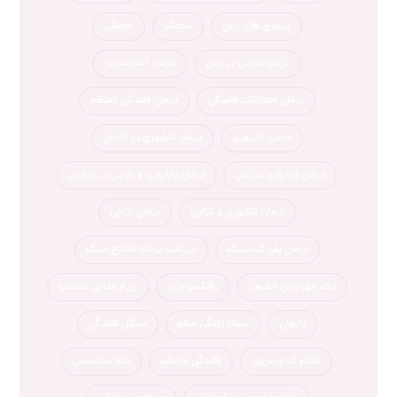
بیماری های زنان
تخمک
حاملگی
درمان-نازایی-در-زنان
درمان آندومتریوز
درمان اختلالات قاعدگی
درمان قاعدگی نامنظم
درمان ناباروری
درمان ناباروری در آقایان
درمان ناباروری در زنان
درمان ناباروری و نارایی در زوجین
درمان ناباروری و نازایی
درمان نازایی
درمان پلی کیستیک
دریافت برنامه اصلاح سبک
دکتر مهرنوش مطیعی
رفلکسولوژی
رژیم غذایی مناسب
زایمان
سبک زندگی سالم
سیکل قاعدگی
علائم آندومتریوز
قاعدگی نامنظم
ماما متخصص