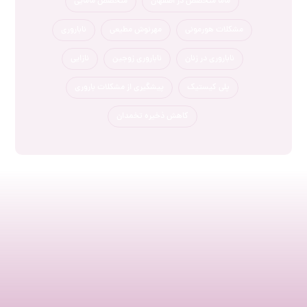
ماما متخصص در اصفهان
متخصص مامایی
مشکلات هورمونی
مهرنوش مطیعی
ناباروری
ناباروری در زنان
ناباروری زوجین
نازایی
پلی کیستیک
پیشگیری از مشکلات باروری
کاهش ذخیره تخمدان