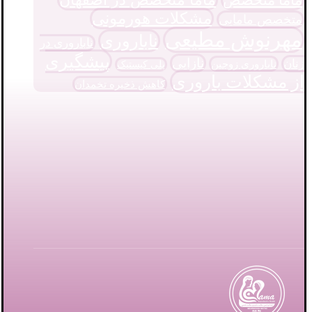
مشکلات هورمونی
متخصص مامایی
مهرنوش مطیعی
ناباروری
ناباروری در
پیشگیری
نازایی
زنان
ناباروری زوجین
پلی کیستیک
از مشکلات باروری
کاهش ذخیره تخمدان