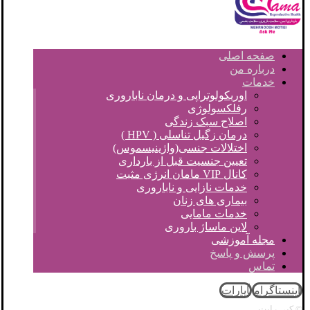
صفحه اصلی
درباره من
خدمات
اوریکولوتراپی و درمان ناباروری
رفلکسولوژی
اصلاح سبک زندگی
درمان زگیل تناسلی ( HPV )
اختلالات جنسی(واژینیسموس)
تعیین جنسیت قبل از بارداری
کانال VIP مامان انرژی مثبت
خدمات نازایی و ناباروری
بیماری های زنان
خدمات مامایی
لاین ماساژ باروری
مجله آموزشی
پرسش و پاسخ
تماس
اینستاگرام
آپارات
© کپی رایت