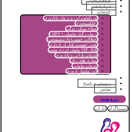
صفحه اصلی
درباره من
خدمات
اوریکولوتراپی و درمان ناباروری
رفلکسولوژی
اصلاح سبک زندگی
درمان زگیل تناسلی ( HPV )
اختلالات جنسی(واژینیسموس)
تعیین جنسیت قبل از بارداری
کانال VIP مامان انرژی مثبت
خدمات نازایی و ناباروری
بیماری های زنان
خدمات مامایی
لاین ماساژ باروری
مجله آموزشی
پرسش و پاسخ
تماس
رزرو نوبت
اینستاگرام
آپارات