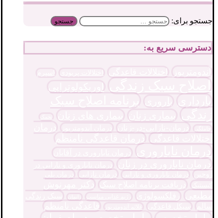
جستجو برای:
دسترسی سریع به:
آندومتریوز
اختلالات قاعدگی
اختلالات پریودی
اسپرم
اصلاح سبک زندگی
اوریکولوتراپی
برنامه اصلاح سبک
بارداری
باروری
زندگی
بیماری زنان
بیماری های زنان
تخمک
درمان
درمان-نازایی-در-زنان
درمان آندومتریوز
حاملگی
درمان قاعدگی نامنظم
اختلالات قاعدگی
درمان ناباروری
درمان ناباروری در آقایان
درمان ناباروری در زنان
درمان ناباروری و نارایی در
درمان نازایی
زوجین
درمان پلی
درمان ناباروری و نازایی
دکتر مهرنوش
دریافت برنامه اصلاح سبک
کیستیک
مطیعی
رفلکسولوژی
سبک زندگی
رژیم غذایی مناسب
زایمان
قاعدگی نامنظم
سالم
سیکل قاعدگی
علائم آندومتریوز
ماما متخصص در اصفهان
ماما متخصص