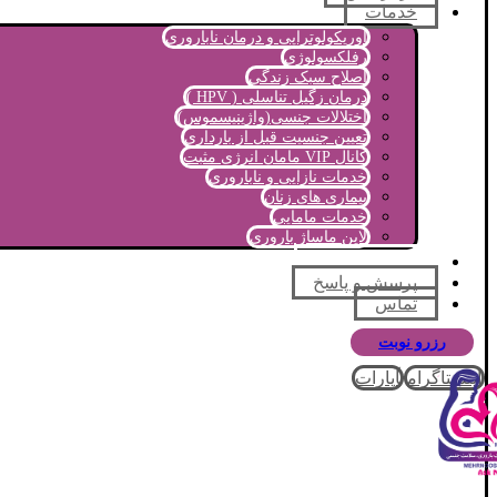
خدمات
اوریکولوتراپی و درمان ناباروری
رفلکسولوژی
اصلاح سبک زندگی
درمان زگیل تناسلی ( HPV )
اختلالات جنسی(واژینیسموس)
تعیین جنسیت قبل از بارداری
کانال VIP مامان انرژی مثبت
خدمات نازایی و ناباروری
بیماری های زنان
خدمات مامایی
لاین ماساژ باروری
مجله آموزشی
پرسش و پاسخ
تماس
رزرو نوبت
اینستاگرام
آپارات