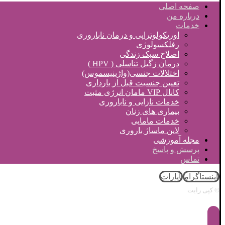
صفحه اصلی
درباره من
خدمات
اوریکولوتراپی و درمان ناباروری
رفلکسولوژی
اصلاح سبک زندگی
درمان زگیل تناسلی ( HPV )
اختلالات جنسی(واژینیسموس)
تعیین جنسیت قبل از بارداری
کانال VIP مامان انرژی مثبت
خدمات نازایی و ناباروری
بیماری های زنان
خدمات مامایی
لاین ماساژ باروری
مجله آموزشی
پرسش و پاسخ
تماس
اینستاگرام
آپارات
© کپی رایت