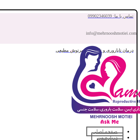
تماس با ما: 09902346039
info@mehrnooshmotiei.com
درمان ناباروری و نازایی با مهرنوش مطیعی
صفحه اصلی
درباره من